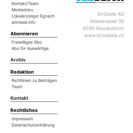
Kontakt/Team
Mediadoku
Ströbele AG
Romanshorn:
Lokalanzeiger Egnach
Alleestrasse 35
amriswil.info
8590 Romanshorn
offizielle
Abonnieren
www.stroebele.ch
manshorn
Freiwilliges Abo
Mitteilungen
Abo für Auswärtige
ortagen
Archiv
h
Redaktion
lmsach:
serate
Richtlinien zu Beiträgen
Team
izielle
Kontakt
cken
teilungen
Rechtliches
Impressum
Datenschutzerklärung