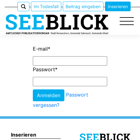
Im Todesfall
Beitrag eingeben
Inserieren
E-mail
*
Epaper
Passwort
*
Veranstaltungen
Erlebnisführer
Passwort
vergessen?
App
meinden
Inserieren