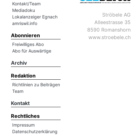
Kontakt/Team
Mediadoku
Ströbele AG
Romanshorn:
Lokalanzeiger Egnach
Alleestrasse 35
amriswil.info
8590 Romanshorn
offizielle
Abonnieren
www.stroebele.ch
manshorn
Freiwilliges Abo
Mitteilungen
Abo für Auswärtige
ortagen
Archiv
h
Redaktion
lmsach:
serate
Richtlinien zu Beiträgen
Team
izielle
Kontakt
cken
teilungen
Rechtliches
Impressum
Datenschutzerklärung