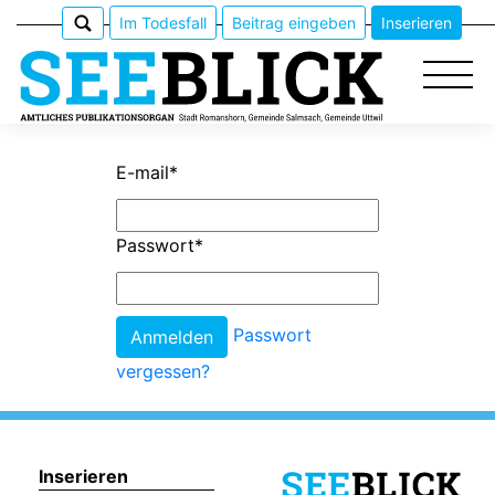
Im Todesfall
Beitrag eingeben
Inserieren
E-mail
*
Epaper
Passwort
*
Veranstaltungen
Erlebnisführer
Passwort
vergessen?
App
meinden
Inserieren