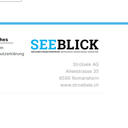
ches
um
utzerklärung
Ströbele AG
Alleestrasse 35
8590 Romanshorn
www.stroebele.ch