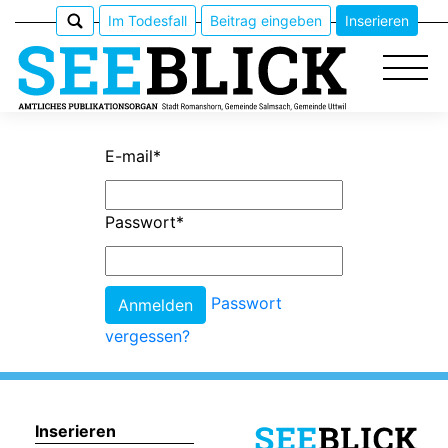
Im Todesfall
Beitrag eingeben
Inserieren
E-mail
*
Epaper
Passwort
*
Veranstaltungen
Erlebnisführer
Passwort
vergessen?
App
meinden
Inserieren