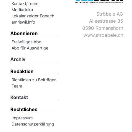
Kontakt/Team
Mediadoku
Ströbele AG
Romanshorn:
Lokalanzeiger Egnach
Alleestrasse 35
amriswil.info
8590 Romanshorn
offizielle
Abonnieren
www.stroebele.ch
manshorn
Freiwilliges Abo
Mitteilungen
Abo für Auswärtige
ortagen
Archiv
h
Redaktion
lmsach:
serate
Richtlinien zu Beiträgen
Team
izielle
Kontakt
cken
teilungen
Rechtliches
Impressum
Datenschutzerklärung