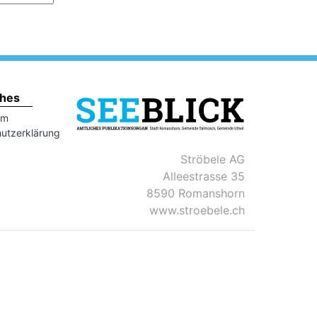
ches
um
utzerklärung
Ströbele AG
Alleestrasse 35
8590 Romanshorn
www.stroebele.ch