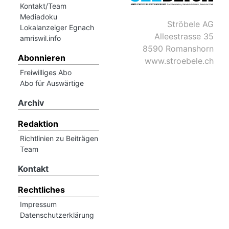
Kontakt/Team
Mediadoku
Ströbele AG
Romanshorn:
Lokalanzeiger Egnach
Alleestrasse 35
amriswil.info
8590 Romanshorn
offizielle
Abonnieren
www.stroebele.ch
manshorn
Freiwilliges Abo
Mitteilungen
Abo für Auswärtige
ortagen
Archiv
h
Redaktion
lmsach:
serate
Richtlinien zu Beiträgen
Team
izielle
Kontakt
cken
teilungen
Rechtliches
Impressum
Datenschutzerklärung