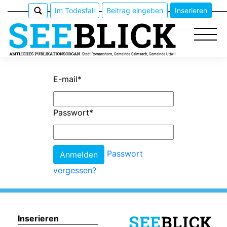
Im Todesfall
Beitrag eingeben
Inserieren
E-mail
*
Epaper
Passwort
*
Veranstaltungen
Erlebnisführer
Passwort
vergessen?
App
meinden
Inserieren