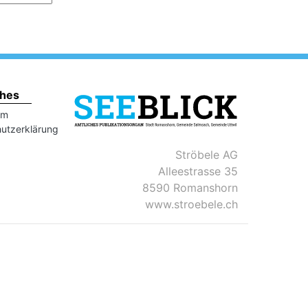
ches
um
utzerklärung
Ströbele AG
Alleestrasse 35
8590 Romanshorn
www.stroebele.ch