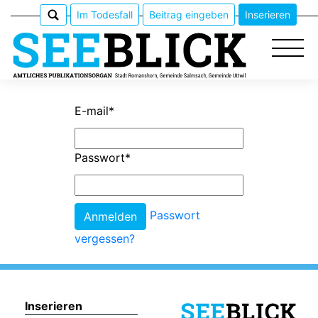
Im Todesfall
Beitrag eingeben
Inserieren
E-mail
*
Epaper
Passwort
*
Veranstaltungen
Erlebnisführer
Passwort
vergessen?
App
meinden
Inserieren