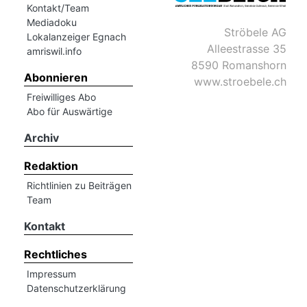
Kontakt/Team
Mediadoku
Ströbele AG
Romanshorn:
Lokalanzeiger Egnach
Alleestrasse 35
amriswil.info
8590 Romanshorn
offizielle
Abonnieren
www.stroebele.ch
manshorn
Freiwilliges Abo
Mitteilungen
Abo für Auswärtige
ortagen
Archiv
h
Redaktion
lmsach:
serate
Richtlinien zu Beiträgen
Team
izielle
Kontakt
cken
teilungen
Rechtliches
Impressum
Datenschutzerklärung