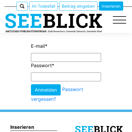
Im Todesfall
Beitrag eingeben
Inserieren
E-mail
*
Epaper
Passwort
*
Veranstaltungen
Erlebnisführer
Passwort
vergessen?
App
meinden
Inserieren