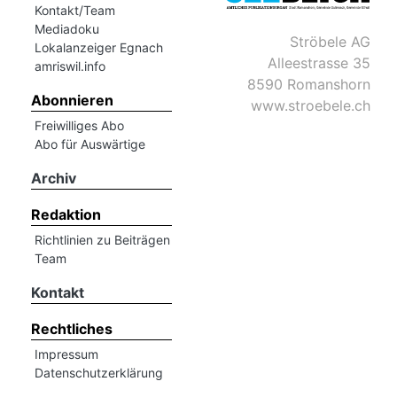
Kontakt/Team
Mediadoku
Ströbele AG
Romanshorn:
Lokalanzeiger Egnach
Alleestrasse 35
amriswil.info
8590 Romanshorn
offizielle
Abonnieren
www.stroebele.ch
manshorn
Freiwilliges Abo
Mitteilungen
Abo für Auswärtige
ortagen
Archiv
h
Redaktion
lmsach:
serate
Richtlinien zu Beiträgen
Team
izielle
Kontakt
cken
teilungen
Rechtliches
Impressum
Datenschutzerklärung