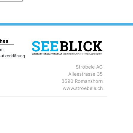
ches
um
utzerklärung
Ströbele AG
Alleestrasse 35
8590 Romanshorn
www.stroebele.ch