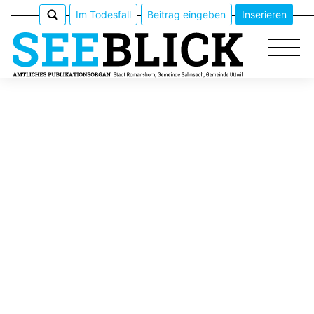
Im Todesfall
Beitrag eingeben
Inserieren
Epaper
Veranstaltungen
Erlebnisführer
App
meinden