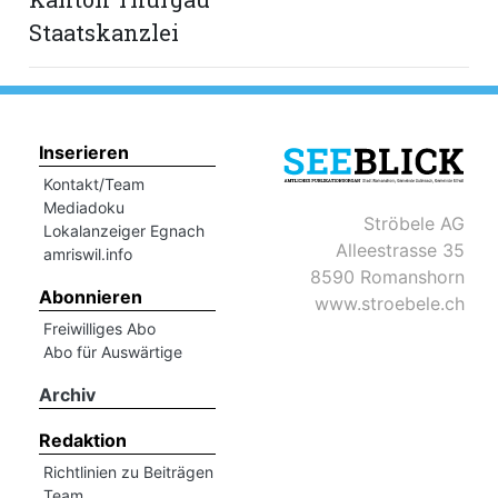
Staatskanzlei
Inserieren
Kontakt/Team
Mediadoku
Ströbele AG
Lokalanzeiger Egnach
Alleestrasse 35
amriswil.info
8590 Romanshorn
Abonnieren
www.stroebele.ch
Freiwilliges Abo
Abo für Auswärtige
Archiv
Redaktion
Richtlinien zu Beiträgen
Team