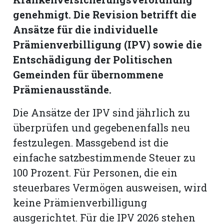
genehmigt. Die Revision betrifft die
Romanshorn:
Ansätze für die individuelle
Prämienverbilligung (IPV) sowie die
offizielle
Entschädigung der Politischen
manshorn
Gemeinden für übernommene
Mitteilungen
Prämienausstände.
ortagen
Die Ansätze der IPV sind jährlich zu
h
lmsach:
überprüfen und gegebenenfalls neu
serate
festzulegen. Massgebend ist die
izielle
einfache satzbestimmende Steuer zu
cken
100 Prozent. Für Personen, die ein
teilungen
steuerbares Vermögen ausweisen, wird
keine Prämienverbilligung
ausgerichtet. Für die IPV 2026 stehen