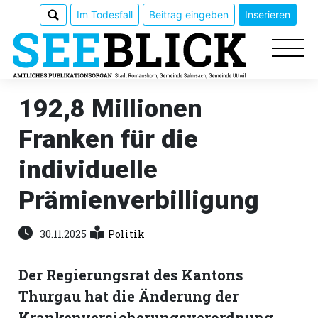
Im Todesfall
Beitrag eingeben
Inserieren
192,8 Millionen
Franken für die
Epaper
individuelle
Veranstaltungen
Prämienverbilligung
Erlebnisführer
30.11.2025
Politik
App
meinden
Der Regierungsrat des Kantons
Thurgau hat die Änderung der
Krankenversicherungsverordnung