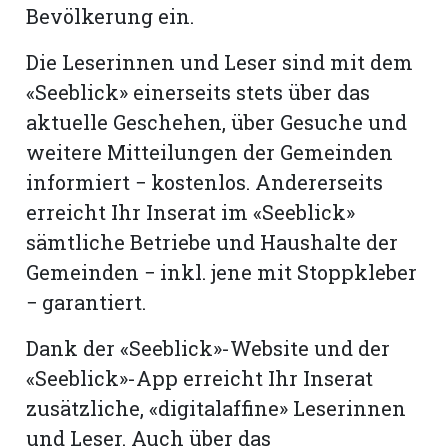
Bevölkerung ein.
Romanshorn:
Die Leserinnen und Leser sind mit dem
«Seeblick» einerseits stets über das
offizielle
aktuelle Geschehen, über Gesuche und
manshorn
weitere Mitteilungen der Gemeinden
Mitteilungen
informiert − kostenlos. Andererseits
ortagen
erreicht Ihr Inserat im «Seeblick»
h
sämtliche Betriebe und Haushalte der
lmsach:
serate
Gemeinden − inkl. jene mit Stoppkleber
− garantiert.
izielle
cken
Dank der «Seeblick»-Website und der
teilungen
«Seeblick»-App erreicht Ihr Inserat
zusätzliche, «digitalaffine» Leserinnen
und Leser. Auch über das