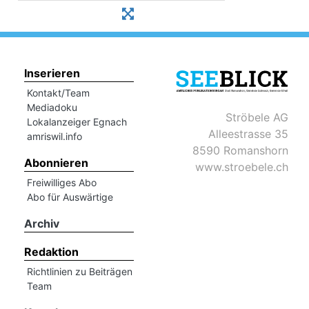
Inserieren
Kontakt/Team
Mediadoku
Ströbele AG
Lokalanzeiger Egnach
Alleestrasse 35
amriswil.info
8590 Romanshorn
Abonnieren
www.stroebele.ch
Freiwilliges Abo
Abo für Auswärtige
Archiv
Redaktion
Richtlinien zu Beiträgen
Team