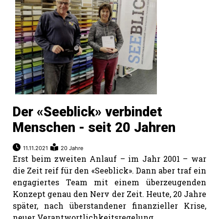
Romanshorn:
offizielle
manshorn
Mitteilungen
ortagen
h
Der «Seeblick» verbindet
lmsach:
Menschen - seit 20 Jahren
serate
izielle
11.11.2021
20 Jahre
Erst beim zweiten Anlauf – im Jahr 2001 – war
cken
die Zeit reif für den «Seeblick». Dann aber traf ein
teilungen
engagiertes Team mit einem überzeugenden
Konzept genau den Nerv der Zeit. Heute, 20 Jahre
später, nach überstandener finanzieller Krise,
neuer Verantwortlichkeitsregelung ...