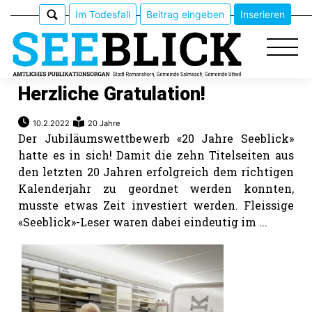
Im Todesfall
Beitrag eingeben
Inserieren
Herzliche Gratulation!
10.2.2022
20 Jahre
Epaper
Der Jubiläumswettbewerb «20 Jahre Seeblick»
hatte es in sich! Damit die zehn Titelseiten aus
Veranstaltungen
den letzten 20 Jahren erfolgreich dem richtigen
Kalenderjahr zu geordnet werden konnten,
musste etwas Zeit investiert werden. Fleissige
Erlebnisführer
«Seeblick»-Leser waren dabei eindeutig im ...
App
meinden