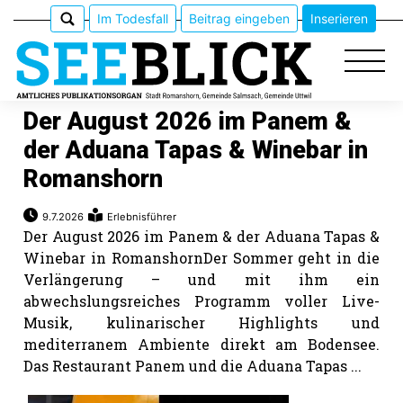
Im Todesfall
Beitrag eingeben
Inserieren
Der August 2026 im Panem &
der Aduana Tapas & Winebar in
Romanshorn
Epaper
Veranstaltungen
9.7.2026
Erlebnisführer
Der August 2026 im Panem & der Aduana Tapas &
Winebar in RomanshornDer Sommer geht in die
Erlebnisführer
Verlängerung – und mit ihm ein
abwechslungsreiches Programm voller Live-
App
Musik, kulinarischer Highlights und
meinden
mediterranem Ambiente direkt am Bodensee.
Das Restaurant Panem und die Aduana Tapas ...