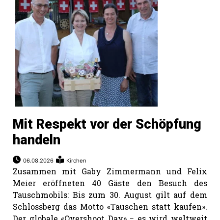
Romanshorn:
offizielle
manshorn
Mitteilungen
ortagen
h
Mit Respekt vor der Schöpfung
lmsach:
serate
handeln
izielle
06.08.2026
Kirchen
cken
Zusammen mit Gaby Zimmermann und Felix
teilungen
Meier eröffneten 40 Gäste den Besuch des
Tauschmobils: Bis zum 30. August gilt auf dem
Schlossberg das Motto «Tauschen statt kaufen».
Der globale «Overshoot Day» − es wird weltweit