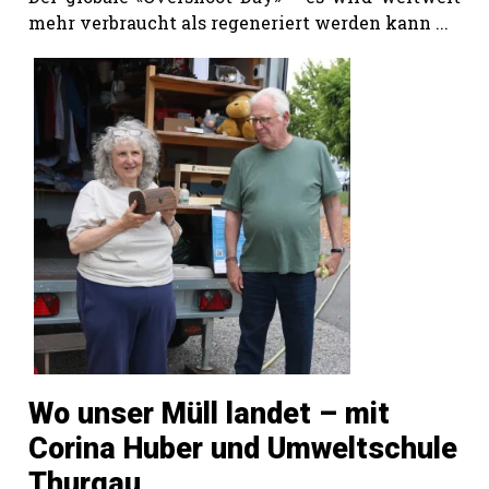
hule:
mehr verbraucht als regeneriert werden kann ...
fe
gen
Wo unser Müll landet – mit
Corina Huber und Umweltschule
Thurgau