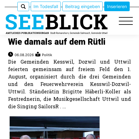
Im Todesfall
Beitrag eingeben
Inserieren
Wie damals auf dem Rütli
06.08.2026
Politik
Epaper
Die Gemeinden Kesswil, Dozwil und Uttwil
feierten gemeinsam auf freiem Feld den 1.
Veranstaltungen
August, organisiert durch die drei Gemeinden
und den Feuerwehrverein Kesswil-Dozwil-
Uttwil. Ständerätin Brigitte Häberli-Koller als
Erlebnisführer
Festrednerin, die Musikgesellschaft Uttwil und
die Singing SailorsR . ...
App
meinden