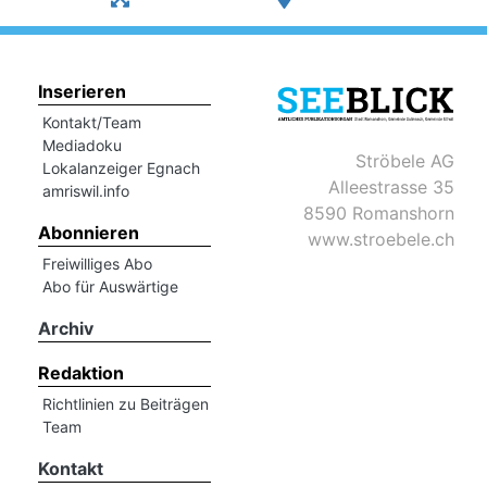
Inserieren
Kontakt/Team
Mediadoku
Ströbele AG
Lokalanzeiger Egnach
Alleestrasse 35
amriswil.info
8590 Romanshorn
Abonnieren
www.stroebele.ch
Freiwilliges Abo
Abo für Auswärtige
Archiv
Redaktion
Richtlinien zu Beiträgen
Team
Kontakt