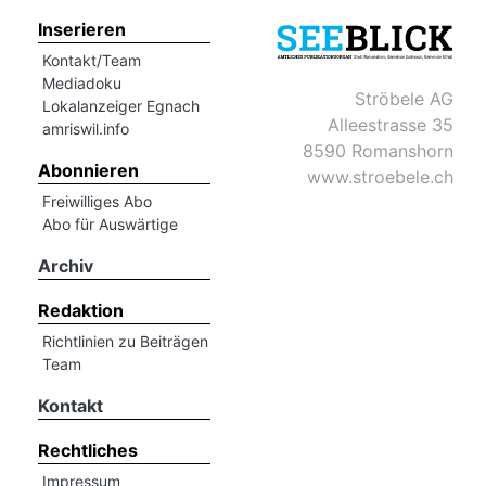
Inserieren
Kontakt/Team
Mediadoku
Ströbele AG
Lokalanzeiger Egnach
Alleestrasse 35
amriswil.info
8590 Romanshorn
Abonnieren
www.stroebele.ch
Freiwilliges Abo
Abo für Auswärtige
Archiv
Redaktion
Richtlinien zu Beiträgen
Team
Kontakt
Rechtliches
Impressum