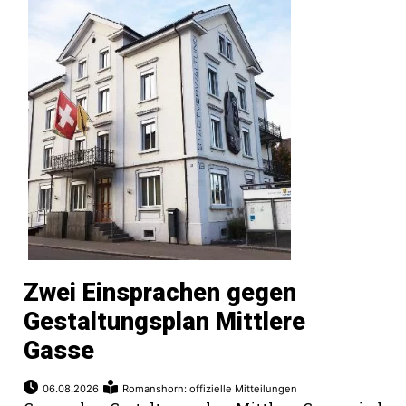
hule:
fe
gen
Zwei Einsprachen gegen
Gestaltungsplan Mittlere
Gasse
06.08.2026
Romanshorn: offizielle Mitteilungen