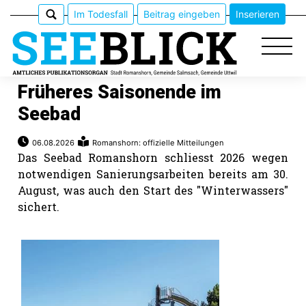
Im Todesfall
Beitrag eingeben
Inserieren
Früheres Saisonende im
Seebad
Epaper
06.08.2026
Romanshorn: offizielle Mitteilungen
Das Seebad Romanshorn schliesst 2026 wegen
Veranstaltungen
notwendigen Sanierungsarbeiten bereits am 30.
August, was auch den Start des "Winterwassers"
Erlebnisführer
sichert.
App
meinden