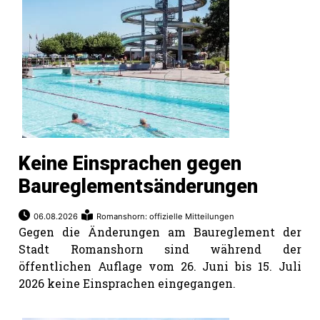
Romanshorn:
offizielle
manshorn
Mitteilungen
ortagen
h
Keine Einsprachen gegen
lmsach:
Baureglementsänderungen
serate
izielle
06.08.2026
Romanshorn: offizielle Mitteilungen
Gegen die Änderungen am Baureglement der
cken
Stadt Romanshorn sind während der
teilungen
öffentlichen Auflage vom 26. Juni bis 15. Juli
2026 keine Einsprachen eingegangen.