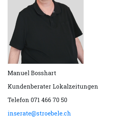
Romanshorn:
offizielle
manshorn
Mitteilungen
ortagen
h
Manuel Bosshart
lmsach:
serate
Kundenberater Lokalzeitungen
izielle
cken
Telefon 071 466 70 50
teilungen
inserate@stroebele.ch