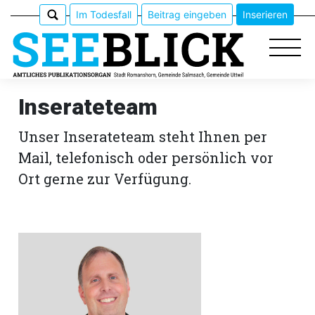
Im Todesfall
Beitrag eingeben
Inserieren
Inserateteam
Unser Inserateteam steht Ihnen per
Epaper
Mail, telefonisch oder persönlich vor
Veranstaltungen
Ort gerne zur Verfügung.
Erlebnisführer
App
meinden