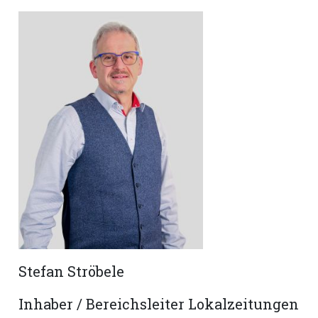
hule:
fe
gen
Stefan Ströbele
Inhaber / Bereichsleiter Lokalzeitungen