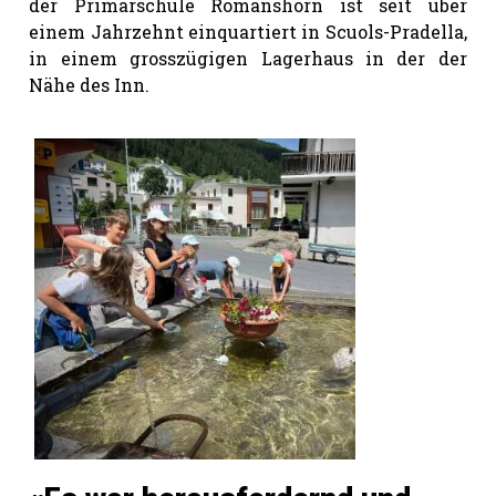
der Primarschule Romanshorn ist seit über
hule:
einem Jahrzehnt einquartiert in Scuols-Pradella,
fe
in einem grosszügigen Lagerhaus in der der
Nähe des Inn.
gen