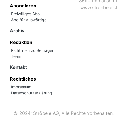
8590 Romanshorn
Abonnieren
www.stroebele.ch
Freiwilliges Abo
Abo für Auswärtige
Archiv
Redaktion
Richtlinien zu Beiträgen
Team
Kontakt
Rechtliches
Impressum
Datenschutzerklärung
©
2024: Ströbele AG, Alle Rechte vorbehalten.