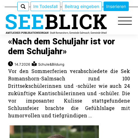
Im Todesfall
Beitrag eingeben
Inserieren
«Nach dem Schuljahr ist vor
dem Schuljahr»
Epaper
14.7.2026
Schule&Bildung
Vor den Sommerferien verabschiedete die Sek
Veranstaltungen
Romanshorn-Salmsach rund 100
Drittsekschülerinnen und -schüler wie auch 24
Erlebnisführer
zukünftige Kantischülerinnen und -schüler. Die
vor imposanter Kulisse stattgefundene
App
Schlussfeier brachte die Gefühlslage mit
humorvollen und tiefgründigen ...
meinden