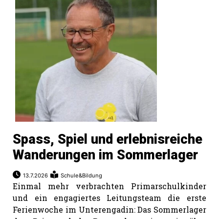
Romanshorn:
offizielle
manshorn
Mitteilungen
ortagen
h
lmsach:
serate
Spass, Spiel und erlebnisreiche
izielle
Wanderungen im Sommerlager
cken
teilungen
13.7.2026
Schule&Bildung
Einmal mehr verbrachten Primarschulkinder
und ein engagiertes Leitungsteam die erste
Ferienwoche im Unterengadin: Das Sommerlager