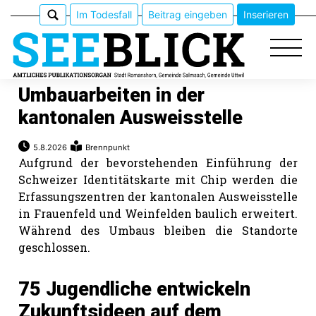
Im Todesfall
Beitrag eingeben
Inserieren
Umbauarbeiten in der
kantonalen Ausweisstelle
Epaper
5.8.2026
Brennpunkt
Aufgrund der bevorstehenden Einführung der
Veranstaltungen
Schweizer Identitätskarte mit Chip werden die
Erfassungszentren der kantonalen Ausweisstelle
Erlebnisführer
in Frauenfeld und Weinfelden baulich erweitert.
Während des Umbaus bleiben die Standorte
App
geschlossen.
meinden
75 Jugendliche entwickeln
Zukunftsideen auf dem