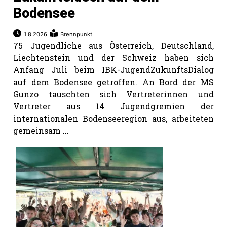
Bodensee
Romanshorn:
1.8.2026
Brennpunkt
75 Jugendliche aus Österreich, Deutschland,
offizielle
Liechtenstein und der Schweiz haben sich
manshorn
Anfang Juli beim IBK-JugendZukunftsDialog
Mitteilungen
auf dem Bodensee getroffen. An Bord der MS
Gunzo tauschten sich Vertreterinnen und
ortagen
Vertreter aus 14 Jugendgremien der
h
internationalen Bodenseeregion aus, arbeiteten
lmsach:
gemeinsam ...
serate
izielle
cken
teilungen