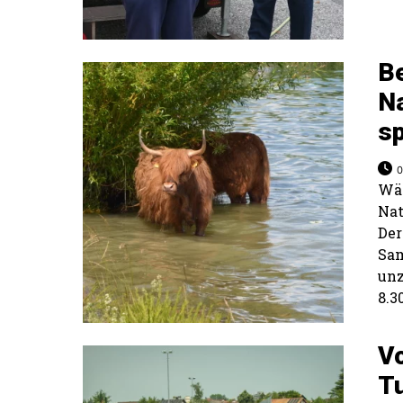
B
N
sp
0
Wä
Na
De
Sam
un
8.3
Vo
Tu