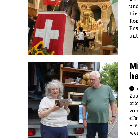
und
Di
Ro
Be
unt
M
h
0
Zu
erö
zum
«Ta
− e
wer