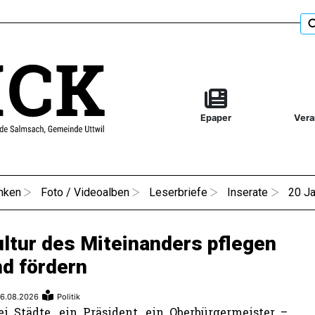
Epaper
Vera
nken
Foto / Videoalben
Leserbriefe
Inserate
20 Ja
ltur des Miteinanders pflegen
d fördern
6.08.2026
Politik
i Städte, ein Präsident, ein Oberbürgermeister –