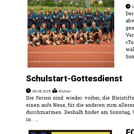
0
De
ab
ge
Ve
«T
wä
Som
Schulstart-Gottesdienst
06.08.2026
Kirchen
Die Ferien sind wieder vorbei, die Bleistif
einen aufs Neue, für die anderen zum aller
durchzuatmen. Deshalb findet am Sonntag, 9
in . ...
F