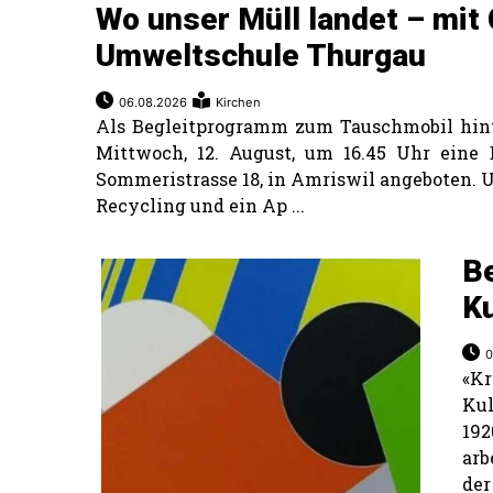
Wo unser Müll landet – mit
Umweltschule Thurgau
06.08.2026
Kirchen
Als Begleitprogramm zum Tauschmobil hin
Mittwoch, 12. August, um 16.45 Uhr eine 
Sommeristrasse 18, in Amriswil angeboten. U
Recycling und ein Ap ...
B
K
0
«Kr
Kul
192
arb
der