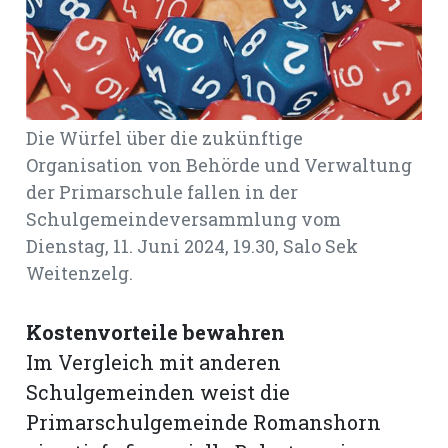
Romanshorn:
offizielle
manshorn
Die Würfel über die zukünftige
Mitteilungen
Organisation von Behörde und Verwaltung
der Primarschule fallen in der
ortagen
Schulgemeindeversammlung vom
h
Dienstag, 11. Juni 2024, 19.30, Salo Sek
lmsach:
serate
Weitenzelg.
izielle
Kostenvorteile bewahren
cken
teilungen
Im Vergleich mit anderen
Schulgemeinden weist die
Primarschulgemeinde Romanshorn