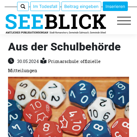
Im Todesfall
Beitrag eingeben
Inserieren
Aus der Schulbehörde
Epaper
30.05.2024
Primarschule: offizielle
Mitteilungen
Veranstaltungen
Erlebnisführer
App
meinden