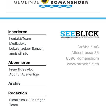
Inserieren
Kontakt/Team
Mediadoku
Ströbele AG
Lokalanzeiger Egnach
Alleestrasse 35
amriswil.info
8590 Romanshorn
Abonnieren
www.stroebele.ch
Freiwilliges Abo
Abo für Auswärtige
Archiv
Redaktion
Richtlinien zu Beiträgen
Team