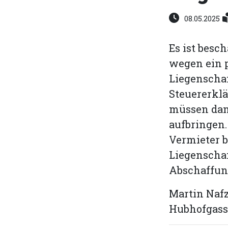
08.05.2025
Es ist besc
wegen ein p
Liegenschaf
Steuererkl
müssen dan
aufbringen.
Vermieter b
Liegenschaf
Abschaffung
Martin Naf
Hubhofgass