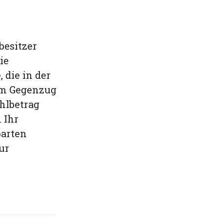
besitzer
ie
 die in der
Im Gegenzug
hlbetrag
 Ihr
parten
ur