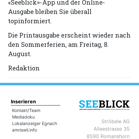
«Seeblick»-App und der Online-
hule:
Ausgabe bleiben Sie überall
fe
topinformiert.
gen
Die Printausgabe erscheint wieder nach
den Sommerferien, am Freitag, 8.
August.
Redaktion
Inserieren
Kontakt/Team
Mediadoku
Ströbele AG
Lokalanzeiger Egnach
Alleestrasse 35
amriswil.info
8590 Romanshorn