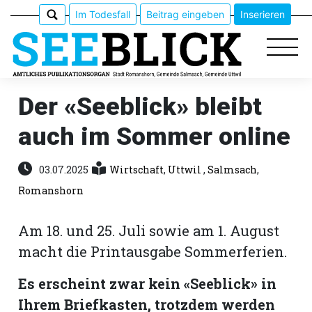
Im Todesfall
Beitrag eingeben
Inserieren
Der «Seeblick» bleibt
auch im Sommer online
Epaper
Veranstaltungen
03.07.2025
Wirtschaft
,
Uttwil
,
Salmsach
,
Romanshorn
Erlebnisführer
Am 18. und 25. Juli sowie am 1. August
App
macht die Printausgabe Sommerferien.
meinden
Es erscheint zwar kein «Seeblick» in
Ihrem Briefkasten, trotzdem werden