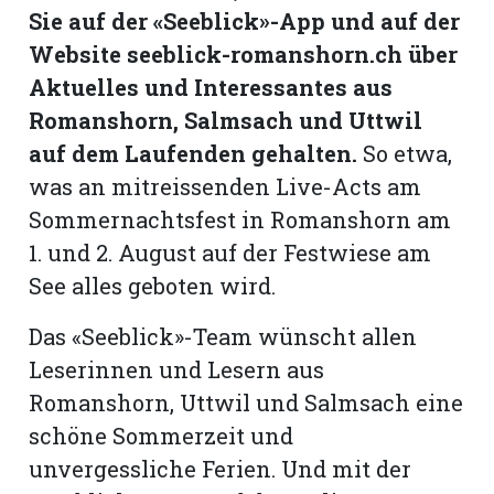
Sie auf der «Seeblick»-App und auf der
Website seeblick-romanshorn.ch über
Romanshorn:
Aktuelles und Interessantes aus
offizielle
Romanshorn, Salmsach und Uttwil
manshorn
auf dem Laufenden gehalten.
So etwa,
Mitteilungen
was an mitreissenden Live-Acts am
ortagen
Sommernachtsfest in Romanshorn am
h
1. und 2. August auf der Festwiese am
lmsach:
See alles geboten wird.
serate
izielle
Das «Seeblick»-Team wünscht allen
Leserinnen und Lesern aus
cken
teilungen
Romanshorn, Uttwil und Salmsach eine
schöne Sommerzeit und
unvergessliche Ferien. Und mit der