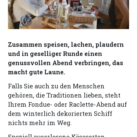
Romanshorn:
offizielle
manshorn
Zusammen speisen, lachen, plaudern
Mitteilungen
und in geselliger Runde einen
ortagen
genussvollen Abend verbringen, das
h
macht gute Laune.
lmsach:
serate
Falls Sie auch zu den Menschen
izielle
gehören, die Traditionen lieben, steht
cken
Ihrem Fondue- oder Raclette-Abend auf
teilungen
dem winterlich dekorierten Schiff
nichts mehr im Weg.
Speziell auserlesene Käsesorten