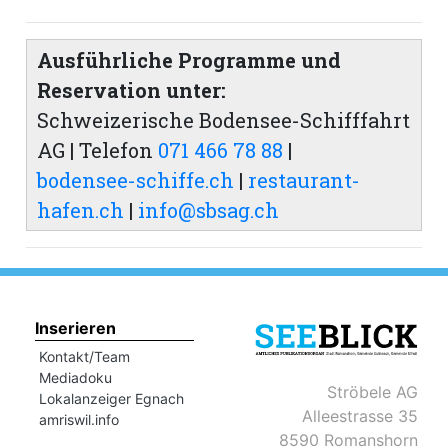
Ausführliche Programme und
Reservation unter:
Schweizerische Bodensee-Schifffahrt
AG | Telefon
071 466 78 88
|
bodensee-schiffe.ch
|
restaurant-
hafen.ch
|
info@sbsag.ch
Inserieren
Kontakt/Team
Mediadoku
Ströbele AG
Lokalanzeiger Egnach
Alleestrasse 35
amriswil.info
8590 Romanshorn