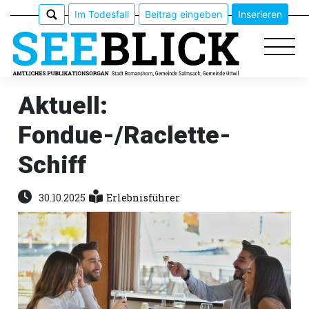
Im Todesfall
Beitrag eingeben
Inserieren
Aktuell:
Fondue-/Raclette-
Epaper
Schiff
Veranstaltungen
30.10.2025
Erlebnisführer
Erlebnisführer
App
meinden