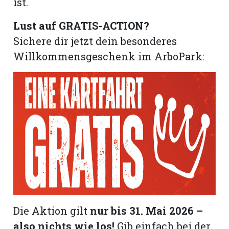
ist.
hule:
fe
Lust auf GRATIS-ACTION?
Sichere dir jetzt dein besonderes
gen
Willkommensgeschenk im ArboPark:
Die Aktion gilt
nur bis 31. Mai 2026 –
also nichts wie los!
Gib einfach bei der