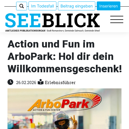
Im Todesfall
Beitrag eingeben
Inserieren
Action und Fun im
ArboPark: Hol dir dein
Epaper
Willkommensgeschenk!
Veranstaltungen
26.02.2026
Erlebnisführer
Erlebnisführer
App
meinden