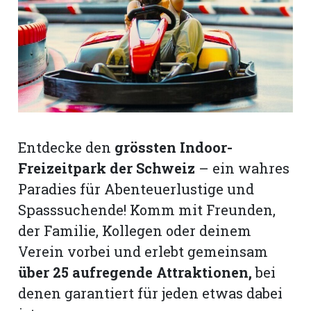
Romanshorn:
offizielle
manshorn
Mitteilungen
ortagen
Entdecke den
grössten Indoor-
h
Freizeitpark der Schweiz
– ein wahres
lmsach:
serate
Paradies für Abenteuerlustige und
Spasssuchende! Komm mit Freunden,
izielle
der Familie, Kollegen oder deinem
cken
teilungen
Verein vorbei und erlebt gemeinsam
über 25 aufregende Attraktionen,
bei
denen garantiert für jeden etwas dabei