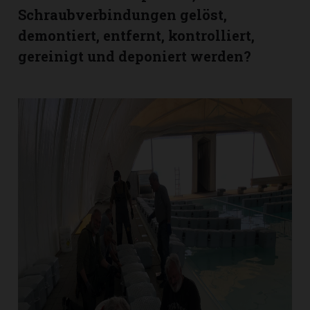
hule:
Schraubverbindungen gelöst,
fe
demontiert, entfernt, kontrolliert,
gereinigt und deponiert werden?
gen