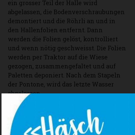
ein grosser Teil der Halle wird
abgelassen, die Bodenverschraubungen
demontiert und die Röhrli an und in
den Hallenfolien entfernt. Dann
werden die Folien gelöst, kontrolliert
und wenn nötig geschweisst. Die Folien
werden per Traktor auf die Wiese
gezogen, zusammengefaltet und auf
Paletten deponiert. Nach dem Stapeln
der Pontone, wird das letzte Wasser
abgelassen.