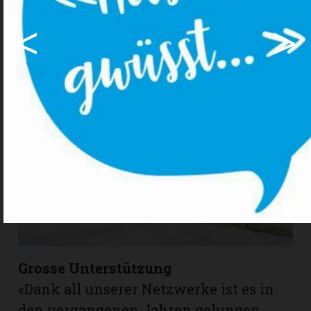
<
>
Grosse Unterstützung
«Dank all unserer Netzwerke ist es in
den vergangenen Jahren gelungen,