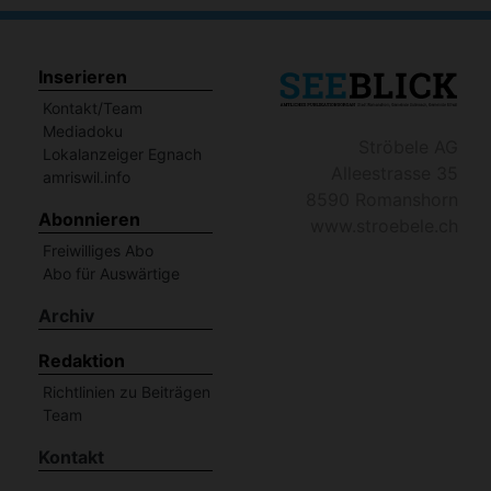
Inserieren
Kontakt/Team
Mediadoku
Ströbele AG
Lokalanzeiger Egnach
Alleestrasse 35
amriswil.info
8590 Romanshorn
Abonnieren
www.stroebele.ch
Freiwilliges Abo
Abo für Auswärtige
Archiv
Redaktion
Richtlinien zu Beiträgen
Team
Kontakt