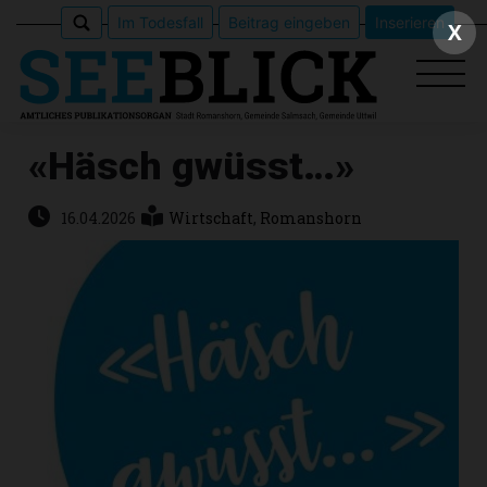
Im Todesfall
Beitrag eingeben
Inserieren
X
«Häsch gwüsst…»
Epaper
16.04.2026
Wirtschaft
,
Romanshorn
Veranstaltungen
Erlebnisführer
App
meinden