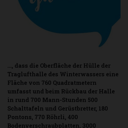
Romanshorn:
offizielle
manshorn
Mitteilungen
ortagen
h
…, dass die Oberfläche der Hülle der
lmsach:
Traglufthalle des Winterwassers eine
serate
Fläche von 760 Quadratmetern
izielle
umfasst und beim Rückbau der Halle
cken
in rund 700 Mann-Stunden 500
teilungen
Schalttafeln und Gerüstbretter, 180
Pontons, 770 Röhrli, 400
Bodenverschraubplatten, 3000