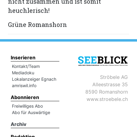
nicht zusammen und ist somit
hule:
heuchlerisch!
fe
Grüne Romanshorn
gen
Inserieren
Kontakt/Team
Mediadoku
Ströbele AG
Lokalanzeiger Egnach
Alleestrasse 35
amriswil.info
8590 Romanshorn
Abonnieren
www.stroebele.ch
Freiwilliges Abo
Abo für Auswärtige
Archiv
Redaktion