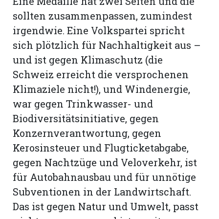
Eine Medaille hat zwei Seiten und die
sollten zusammenpassen, zumindest
Romanshorn:
irgendwie. Eine Volkspartei spricht
sich plötzlich für Nachhaltigkeit aus –
offizielle
und ist gegen Klimaschutz (die
manshorn
Schweiz erreicht die versprochenen
Mitteilungen
Klimaziele nicht!), und Windenergie,
ortagen
war gegen Trinkwasser- und
h
Biodiversitätsinitiative, gegen
lmsach:
serate
Konzernverantwortung, gegen
Kerosinsteuer und Flugticketabgabe,
izielle
gegen Nachtzüge und Veloverkehr, ist
cken
teilungen
für Autobahnausbau und für unnötige
Subventionen in der Landwirtschaft.
Das ist gegen Natur und Umwelt, passt