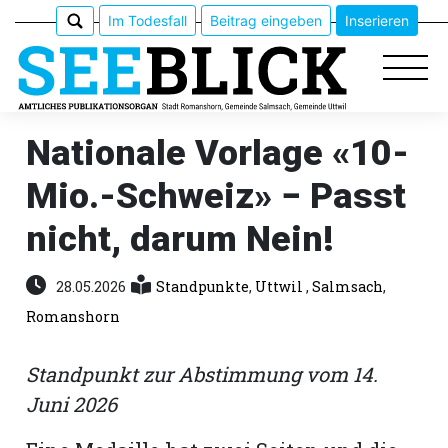
Im Todesfall
Beitrag eingeben
Inserieren
Nationale Vorlage «10-
Mio.-Schweiz» − Passt
Epaper
nicht, darum Nein!
Veranstaltungen
28.05.2026
Standpunkte
,
Uttwil
,
Salmsach
,
Erlebnisführer
Romanshorn
App
Standpunkt zur Abstimmung vom 14.
meinden
Juni 2026