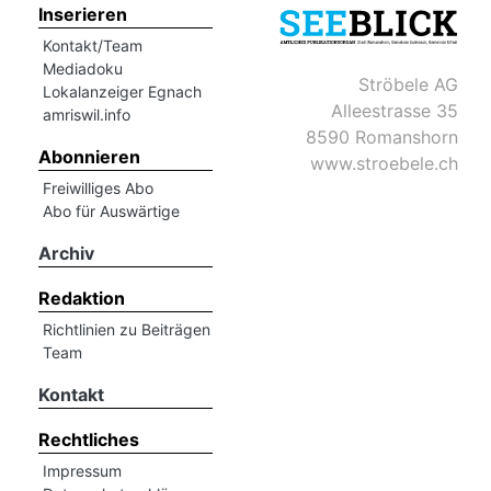
Inserieren
Kontakt/Team
Mediadoku
Ströbele AG
Lokalanzeiger Egnach
Alleestrasse 35
amriswil.info
8590 Romanshorn
Abonnieren
www.stroebele.ch
Freiwilliges Abo
Abo für Auswärtige
Archiv
Redaktion
Richtlinien zu Beiträgen
Team
Kontakt
Rechtliches
Impressum