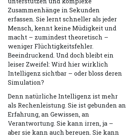
unterstützen und komplexe
Zusammenhänge in Sekunden
Romanshorn:
erfassen. Sie lernt schneller als jeder
Mensch, kennt keine Müdigkeit und
offizielle
macht – zumindest theoretisch –
manshorn
weniger Flüchtigkeitsfehler.
Mitteilungen
Beeindruckend. Und doch bleibt ein
ortagen
leiser Zweifel: Wird hier wirklich
h
Intelligenz sichtbar – oder bloss deren
lmsach:
serate
Simulation?
izielle
Denn natürliche Intelligenz ist mehr
cken
als Rechenleistung. Sie ist gebunden an
teilungen
Erfahrung, an Gewissen, an
Verantwortung. Sie kann irren, ja –
aber sie kann auch bereuen. Sie kann