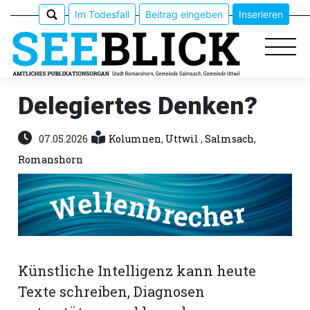
Im Todesfall
Beitrag eingeben
Inserieren
Delegiertes Denken?
Epaper
07.05.2026
Kolumnen
,
Uttwil
,
Salmsach
,
Romanshorn
Veranstaltungen
Erlebnisführer
App
meinden
Künstliche Intelligenz kann heute
Texte schreiben, Diagnosen