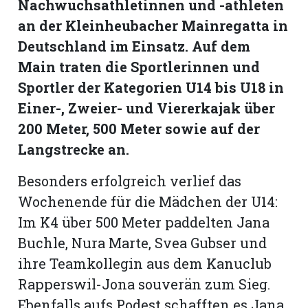
Nachwuchsathletinnen und -athleten
hule:
an der Kleinheubacher Mainregatta in
fe
Deutschland im Einsatz. Auf dem
Main traten die Sportlerinnen und
gen
Sportler der Kategorien U14 bis U18 in
Einer-, Zweier- und Viererkajak über
200 Meter, 500 Meter sowie auf der
Langstrecke an.
Besonders erfolgreich verlief das
Wochenende für die Mädchen der U14:
Im K4 über 500 Meter paddelten Jana
Buchle, Nura Marte, Svea Gubser und
ihre Teamkollegin aus dem Kanuclub
Rapperswil-Jona souverän zum Sieg.
Ebenfalls aufs Podest schafften es Jana