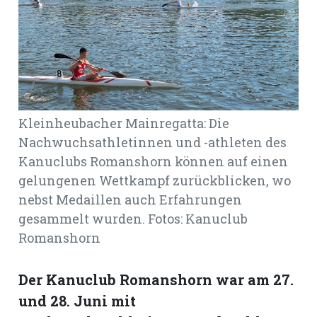
Romanshorn:
offizielle
manshorn
Mitteilungen
Kleinheubacher Mainregatta: Die
ortagen
Nachwuchsathletinnen und -athleten des
h
Kanuclubs Romanshorn können auf einen
lmsach:
gelungenen Wettkampf zurückblicken, wo
serate
nebst Medaillen auch Erfahrungen
izielle
gesammelt wurden. Fotos: Kanuclub
Romanshorn
cken
teilungen
Der Kanuclub Romanshorn war am 27.
und 28. Juni mit