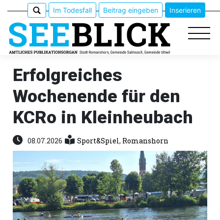
Im Todesfall
Beitrag eingeben
Inserieren
Erfolgreiches
Wochenende für den
Epaper
KCRo in Kleinheubach
Veranstaltungen
08.07.2026
Sport&Spiel
,
Romanshorn
Erlebnisführer
App
meinden