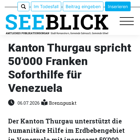
Im Todesfall
Beitrag eingeben
Inserieren
Kanton Thurgau spricht
50'000 Franken
Epaper
Soforthilfe für
Veranstaltungen
Venezuela
Erlebnisführer
06.07.2026
Brennpunkt
App
meinden
Der Kanton Thurgau unterstützt die
humanitäre Hilfe im Erdbebengebiet
in Venezuela mit insgesamt 50'000