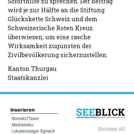
Soforthilfe zu sprechen. Der Beitrag
hule:
wird je zur Hälfte an die Stiftung
fe
Glückskette Schweiz und dem
Schweizerische Roten Kreuz
gen
überwiesen, um eine rasche
Wirksamkeit zugunsten der
Zivilbevölkerung sicherzustellen.
Kanton Thurgau
Staatskanzlei
Inserieren
Kontakt/Team
Mediadoku
Ströbele AG
Lokalanzeiger Egnach