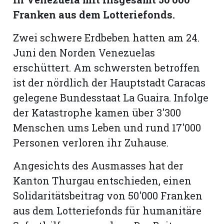
Franken aus dem Lotteriefonds.
Romanshorn:
Zwei schwere Erdbeben hatten am 24.
offizielle
Juni den Norden Venezuelas
manshorn
erschüttert. Am schwersten betroffen
Mitteilungen
ist der nördlich der Hauptstadt Caracas
gelegene Bundesstaat La Guaira. Infolge
ortagen
der Katastrophe kamen über 3'300
h
lmsach:
Menschen ums Leben und rund 17'000
serate
Personen verloren ihr Zuhause.
izielle
Angesichts des Ausmasses hat der
cken
teilungen
Kanton Thurgau entschieden, einen
Solidaritätsbeitrag von 50'000 Franken
aus dem Lotteriefonds für humanitäre