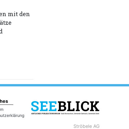
en mit den
ätze
d
ches
um
utzerklärung
Ströbele AG