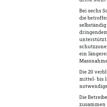
Bei sechs 
die betrof
selbständig
dringendem
unterstützt
schutzzone
ein längere
Massnahmen
Die 20 ver
mittel- bis
notwendige
Die Betreib
zusammen r