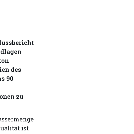
lussbericht
ndlagen
ton
ien des
ns 90
onen zu
wassermenge
alität ist