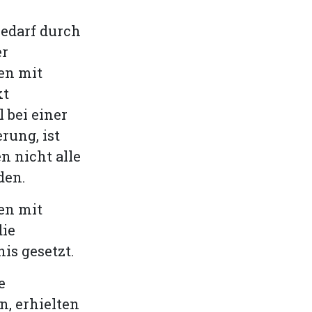
edarf durch
er
en mit
kt
 bei einer
ung, ist
n nicht alle
den.
en mit
die
s gesetzt.
e
, erhielten