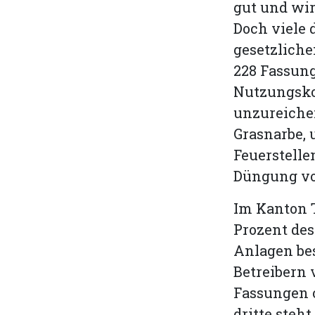
gut und wi
Doch viele 
gesetzliche
228 Fassun
Nutzungskon
unzureiche
Grasnarbe, 
Feuerstelle
Düngung vo
Im Kanton T
Prozent des
Anlagen bes
Betreibern
Fassungen o
dritte steh