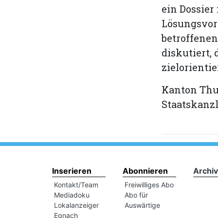
ein Dossier
Lösungsvor
betroffene
diskutiert,
zielorientie
Kanton Th
Staatskanzl
Inserieren
Abonnieren
Archiv
Kontakt/Team
Freiwilliges Abo
Mediadoku
Abo für
Lokalanzeiger
Auswärtige
Egnach