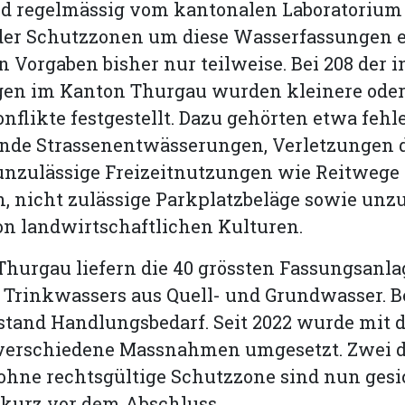
rd regelmässig vom kantonalen Laboratorium 
der Schutzzonen um diese Wasserfassungen er
n Vorgaben bisher nur teilweise. Bei 208 der 
gen im Kanton Thurgau wurden kleinere oder
flikte festgestellt. Dazu gehörten etwa fehl
nde Strassenentwässerungen, Verletzungen 
unzulässige Freizeitnutzungen wie Reitwege
n, nicht zulässige Parkplatzbeläge sowie unz
n landwirtschaftlichen Kulturen.
hurgau liefern die 40 grössten Fassungsanla
 Trinkwassers aus Quell- und Grundwasser. Be
tand Handlungsbedarf. Seit 2022 wurde mit 
 verschiedene Massnahmen umgesetzt. Zwei d
hne rechtsgültige Schutzzone sind nun gesic
t kurz vor dem Abschluss.