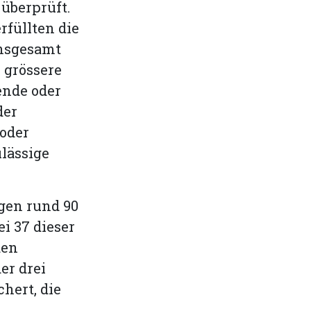
überprüft.
füllten die
insgesamt
 grössere
ende oder
der
 oder
ulässige
gen rund 90
i 37 dieser
den
er drei
hert, die