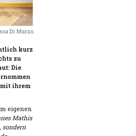
ssa Di Marzo.
tlich kurz
chts zu
ut: Die
übernommen
 mit ihrem
nem eigenen
nnes Mathis
n, sondern