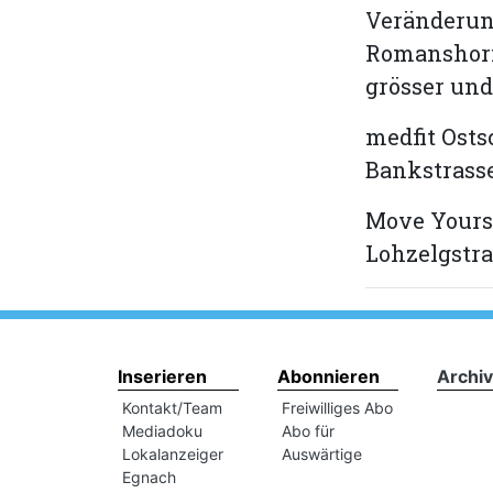
Veränderun
Romanshorn
grösser und 
medfit Ost
Bankstrass
Move Yourse
Lohzelgstr
Inserieren
Abonnieren
Archiv
Kontakt/Team
Freiwilliges Abo
Mediadoku
Abo für
Lokalanzeiger
Auswärtige
Egnach