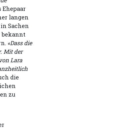
nde
 Ehepaar
ner langen
 in Sachen
m bekannt
rn.
«Dass die
 Mit der
von Lara
nzheitlich
uch die
lichen
ben zu
er