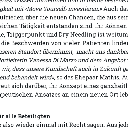
ertes Wissen mitnehmen und in meine bestehe
gkeit mit ‹Move Yourself› investieren.»
Auch das
zufrieden über die neuen Chancen, die aus sei
eichen Tätigkeit entstanden sind. Ihr Können
e, Triggerpunkt und Dry Needling ist weitu
die Beschwerden von vielen Patienten linde
nseren Standort übernimmt, macht uns dankbar.
ortleiterin Vanessa Di Marzo und dem Angebot 
wir, dass unsere Kundschaft auch in Zukunft ga
rend behandelt wird»
, so das Ehepaar Mathis. A
reut sich darüber, ihr Konzept eines ganzheit
apeutischen Ansatzes an einem neuen Ort le
 alle Beteiligten
also wieder einmal mit Recht sagen: Aus jed