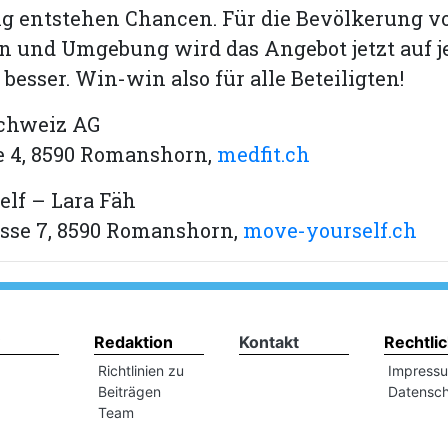
g entstehen Chancen. Für die Bevölkerung v
 und Umgebung wird das Angebot jetzt auf je
besser. Win-win also für alle Beteiligten!
schweiz AG
e 4, 8590 Romanshorn,
medfit.ch
lf – Lara Fäh
asse 7, 8590 Romanshorn,
move-yourself.ch
Redaktion
Kontakt
Rechtli
Richtlinien zu
Impress
Beiträgen
Datensch
Team