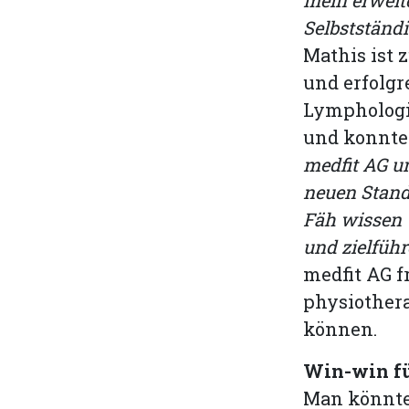
mein erweit
Selbstständi
Mathis ist 
und erfolgr
Lymphologi
und konnte 
medfit AG u
neuen Stand
Fäh wissen 
und zielfüh
medfit AG f
physiother
können.
Win-win für
Man könnte 