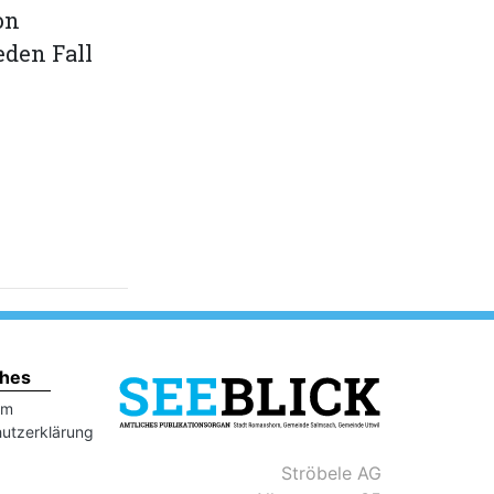
on
den Fall
ches
um
utzerklärung
Ströbele AG