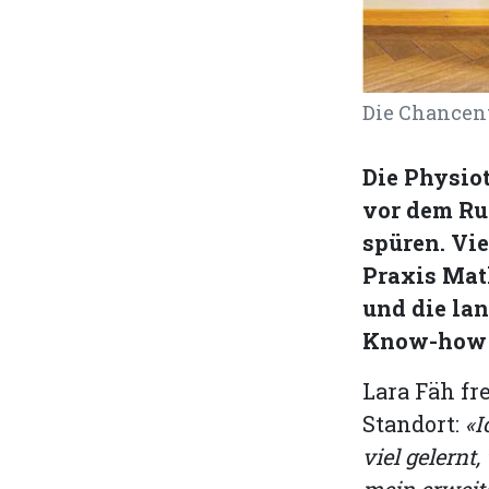
Die Chancent
Die Physio
vor dem Ru
spüren. Vi
Praxis Mat
und die la
Know-how s
Lara Fäh fr
Standort:
«I
viel gelernt