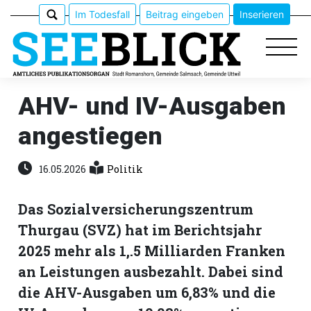
Im Todesfall
Beitrag eingeben
Inserieren
AHV- und IV-Ausgaben
angestiegen
Epaper
Veranstaltungen
16.05.2026
Politik
Erlebnisführer
Das Sozialversicherungszentrum
Thurgau (SVZ) hat im Berichtsjahr
App
2025 mehr als 1,.5 Milliarden Franken
meinden
an Leistungen ausbezahlt. Dabei sind
die AHV-Ausgaben um 6,83% und die