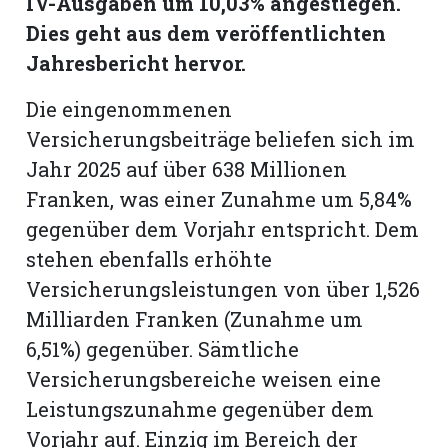
IV-Ausgaben um 10,03% angestiegen.
Dies geht aus dem veröffentlichten
Romanshorn:
Jahresbericht hervor.
offizielle
Die eingenommenen
manshorn
Versicherungsbeiträge beliefen sich im
Mitteilungen
Jahr 2025 auf über 638 Millionen
ortagen
Franken, was einer Zunahme um 5,84%
h
gegenüber dem Vorjahr entspricht. Dem
lmsach:
stehen ebenfalls erhöhte
serate
Versicherungsleistungen von über 1,526
izielle
Milliarden Franken (Zunahme um
cken
6,51%) gegenüber. Sämtliche
teilungen
Versicherungsbereiche weisen eine
Leistungszunahme gegenüber dem
Vorjahr auf. Einzig im Bereich der