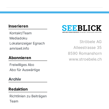
Inserieren
Kontakt/Team
Mediadoku
Ströbele AG
Lokalanzeiger Egnach
Alleestrasse 35
amriswil.info
8590 Romanshorn
Abonnieren
www.stroebele.ch
Freiwilliges Abo
Abo für Auswärtige
Archiv
Redaktion
Richtlinien zu Beiträgen
Team