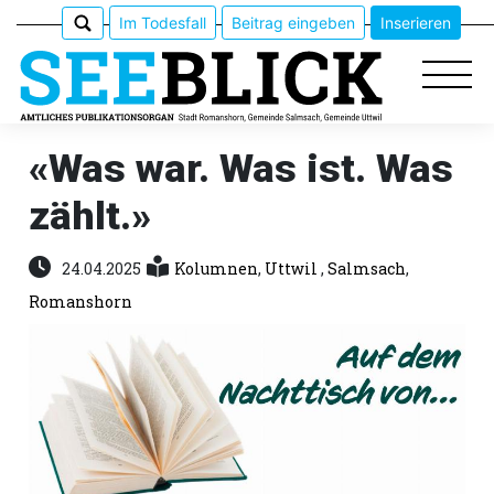
Im Todesfall
Beitrag eingeben
Inserieren
«Was war. Was ist. Was
zählt.»
Epaper
Veranstaltungen
24.04.2025
Kolumnen
,
Uttwil
,
Salmsach
,
Romanshorn
Erlebnisführer
App
meinden