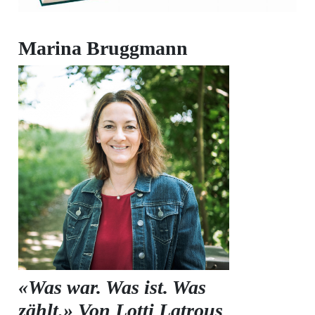
Romanshorn:
Marina Bruggmann
offizielle
manshorn
Mitteilungen
ortagen
h
lmsach:
serate
izielle
cken
teilungen
«Was war. Was ist. Was
zählt.»
Von Lotti Latrous