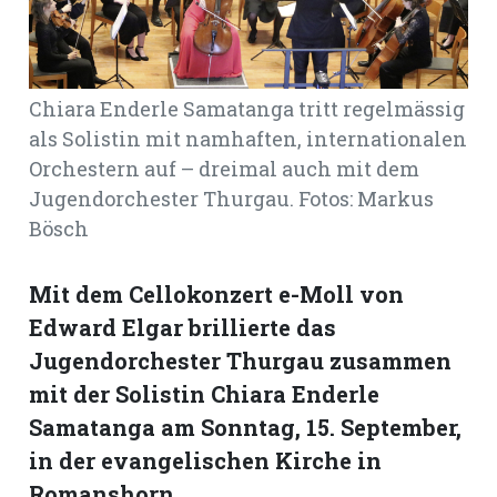
Romanshorn:
Chiara Enderle Samatanga tritt regelmässig
offizielle
manshorn
als Solistin mit namhaften, internationalen
Orchestern auf – dreimal auch mit dem
Mitteilungen
Jugendorchester Thurgau. Fotos: Markus
ortagen
Bösch
h
lmsach:
Mit dem Cellokonzert e-Moll von
serate
Edward Elgar brillierte das
izielle
Jugendorchester Thurgau zusammen
cken
mit der Solistin Chiara Enderle
teilungen
Samatanga am Sonntag, 15. September,
in der evangelischen Kirche in
Romanshorn.