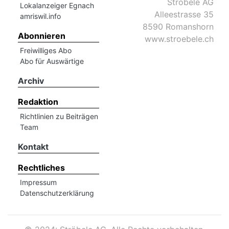
Ströbele AG
Lokalanzeiger Egnach
Alleestrasse 35
amriswil.info
8590 Romanshorn
Abonnieren
www.stroebele.ch
Freiwilliges Abo
Abo für Auswärtige
Archiv
Redaktion
Richtlinien zu Beiträgen
Team
Kontakt
Rechtliches
Impressum
Datenschutzerklärung