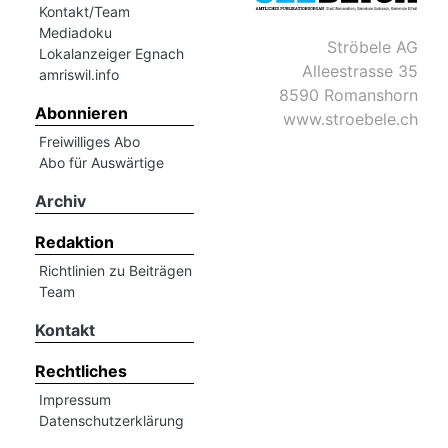
Kontakt/Team
Mediadoku
Ströbele AG
Romanshorn:
Lokalanzeiger Egnach
Alleestrasse 35
amriswil.info
8590 Romanshorn
offizielle
Abonnieren
www.stroebele.ch
manshorn
Freiwilliges Abo
Mitteilungen
Abo für Auswärtige
ortagen
Archiv
h
Redaktion
lmsach:
serate
Richtlinien zu Beiträgen
Team
izielle
Kontakt
cken
teilungen
Rechtliches
Impressum
Datenschutzerklärung