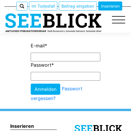
Im Todesfall
Beitrag eingeben
Inserieren
E-mail
*
Epaper
Passwort
*
Veranstaltungen
Erlebnisführer
Passwort
vergessen?
App
meinden
Inserieren