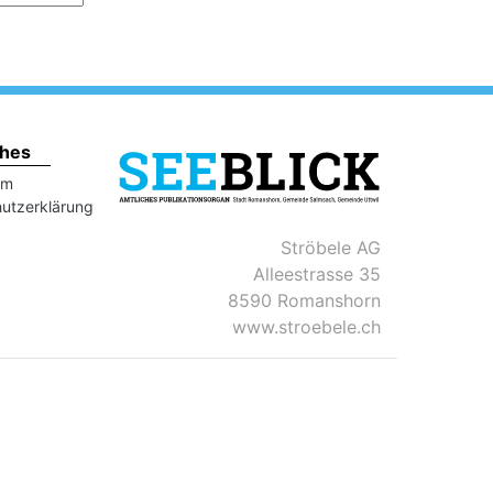
ches
um
utzerklärung
Ströbele AG
Alleestrasse 35
8590 Romanshorn
www.stroebele.ch