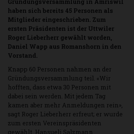
Gründungsversammlung in Amriswil
hule:
haben sich bereits 45 Personen als
fe
Mitglieder eingeschrieben. Zum
ersten Präsidenten ist der Uttwiler
gen
Roger Lieberherr gewählt worden,
Daniel Wapp aus Romanshorn in den
Vorstand.
Knapp 60 Personen nahmen an der
Gründungsversammlung teil. «Wir
hofften, dass etwa 30 Personen mit
dabei sein werden. Mit jedem Tag
kamen aber mehr Anmeldungen rein»,
sagt Roger Lieberherr erfreut; er wurde
zum ersten Vereinspräsidenten
gewählt. Hansueli Salzmann