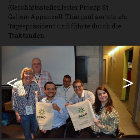
(Geschäftsstellenleiter Procap St.
Gallen-Appenzell-Thurgau) amtete als
Tagespräsident und führte durch die
Traktanden.
Beko Thurgau – für was genau?
Der Verein Beko TG gilt als religiös und
politisch neutral und verfolgt
<
>
ausschliesslich gemeinnützige Zwecke.
So setzt er sich für die Förderung der
Interessen von Menschen mit
Beeinträchtigung ein, engagiert sich
für deren gleichberechtigte Teilhabe
und Inklusion in der Gesellschaft.
Zudem unterstützt er aktiv die