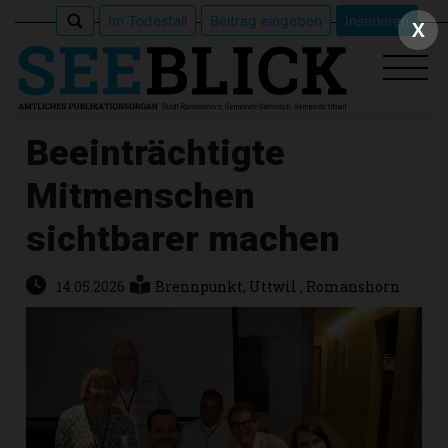
Im Todesfall
Beitrag eingeben
Inserieren
X
Beeinträchtigte
Mitmenschen
Epaper
sichtbarer machen
Veranstaltungen
14.05.2026
Brennpunkt
,
Uttwil
,
Romanshorn
Erlebnisführer
App
meinden