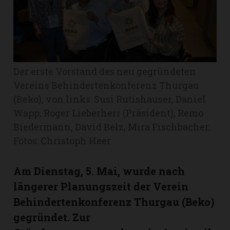
Romanshorn:
offizielle
manshorn
Der erste Vorstand des neu gegründeten
Mitteilungen
Vereins Behindertenkonferenz Thurgau
(Beko), von links: Susi Rutishauser, Daniel
ortagen
Wapp, Roger Lieberherr (Präsident), Remo
h
Biedermann, David Belz, Mira Fischbacher.
lmsach:
serate
Fotos: Christoph Heer
izielle
Am Dienstag, 5. Mai, wurde nach
cken
teilungen
längerer Planungszeit der Verein
Behindertenkonferenz Thurgau (Beko)
gegründet. Zur