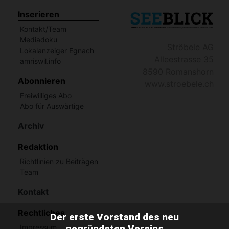
Inserieren
Kontakt/Team
Mediadoku
Ströbele AG
Lokalanzeiger Egnach
Alleestrasse 35
amriswil.info
8590 Romanshorn
Abonnieren
www.stroebele.ch
Freiwilliges Abo
Abo für Auswärtige
Archiv
Redaktion
Richtlinien zu Beiträgen
Team
Kontakt
Rechtliches
Der erste Vorstand des neu
gegründeten Vereins
Impressum