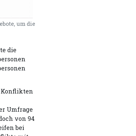
ebote, um die
e die
rpersonen
personen
 Konflikten
der Umfrage
edoch von 94
ifen bei