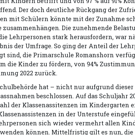
mit Kindern betrifft und von 97 % auf 91% Kon
effend. Der doch deutliche Rückgang der Zufr
kten mit Schülern könnte mit der Zunahme sc
le zusammenhängen. Die zunehmende Belast
 die Lehrpersonen stark herausfordern, war n
bnis der Umfrage. So ging der Anteil der Leh
gt sind, die Primarschule Romanshorn verfüg
m die Kinder zu fördern, von 94% Zustimmun
mmung 2022 zurück.
chulbehörde hat – nicht nur aufgrund dieser
assnahmen beschlossen. Auf das Schuljahr 2
ahl der Klassenassitenzen im Kindergarten 
lassenassistenzen in der Unterstufe eingefü
Lehrpersonen sich wieder vermehrt allen Kin
wenden können. Mittelfristig gilt es nun, die