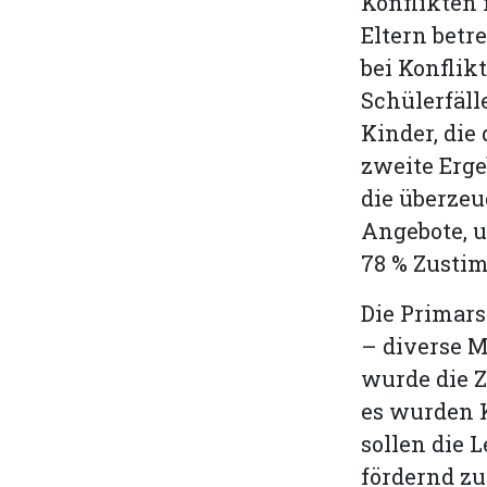
Konflikten 
Eltern betr
bei Konfli
Schülerfäl
Kinder, die
zweite Erge
die überzeu
Angebote, u
78 % Zusti
Die Primars
– diverse M
wurde die Z
es wurden K
sollen die 
fördernd zu