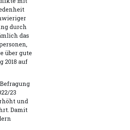
flikte mit
iedenheit
hwieriger
ung durch
ämlich das
rpersonen,
e über gute
g 2018 auf
 Befragung
022/23
erhöht und
hrt. Damit
dern