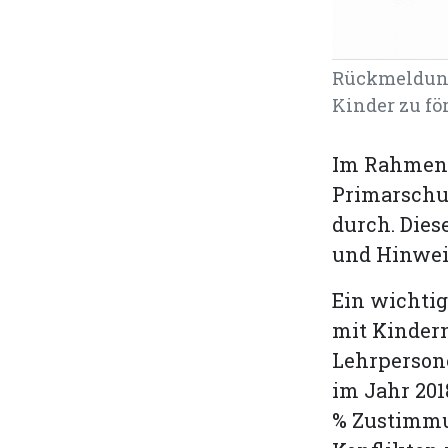
Rückmeldung 
Kinder zu fö
Im Rahmen 
Primarschul
durch. Die
und Hinweis
Ein wichti
mit Kindern
Lehrperson
im Jahr 201
% Zustimmun