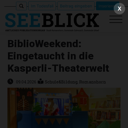
Im Todesfall
Beitrag eingeben
Inserieren
X
BiblioWeekend:
Eingetaucht in die
Epaper
Kasperli-Theaterwelt
Veranstaltungen
09.04.2026
Schule&Bildung
,
Romanshorn
Erlebnisführer
App
meinden