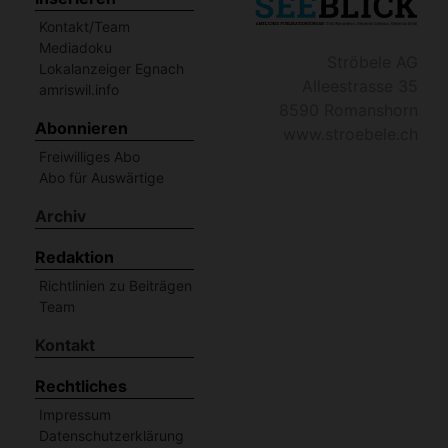
Kontakt/Team
Mediadoku
Ströbele AG
Lokalanzeiger Egnach
Alleestrasse 35
amriswil.info
8590 Romanshorn
Abonnieren
www.stroebele.ch
Freiwilliges Abo
Abo für Auswärtige
Archiv
Redaktion
Richtlinien zu Beiträgen
Team
Kontakt
Rechtliches
Impressum
Datenschutzerklärung