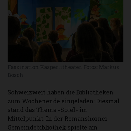
Romanshorn:
offizielle
manshorn
Mitteilungen
ortagen
h
Faszination Kasperlitheater. Fotos: Markus
lmsach:
Bösch
serate
izielle
Schweizweit haben die Bibliotheken
cken
zum Wochenende eingeladen: Diesmal
teilungen
stand das Thema «Spiel» im
Mittelpunkt. In der Romanshorner
Gemeindebibliothek spielte am