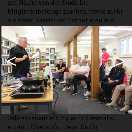
zur Hälfte von der Stadt. Die
Mitgliederbeiträge machen etwas mehr
als einen Viertel der Einnahmen aus.
Der Rest verteilt sich auf die
Sekundarschule und die umliegenden
Gemeinden. Gebraucht werden die
<
>
Gelder für Medien, Unterhalt und
Löhne.
Sowohl die Rechnung als auch das
Budget schliessen fast ausgeglichen ab.
Wie Buchinhalte schmecken können
Die traditionelle Lesung an der
Jahresversammlung wird diesmal zu
einem Höhepunkt. Peter Denlo