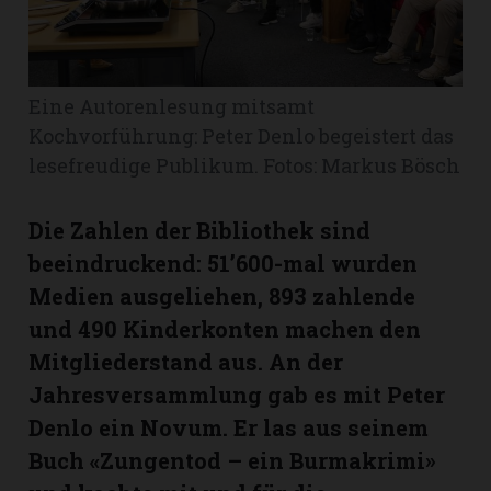
Romanshorn:
Eine Autorenlesung mitsamt
offizielle
manshorn
Kochvorführung: Peter Denlo begeistert das
lesefreudige Publikum. Fotos: Markus Bösch
Mitteilungen
ortagen
Die Zahlen der Bibliothek sind
h
beeindruckend: 51’600-mal wurden
lmsach:
serate
Medien ausgeliehen, 893 zahlende
und 490 Kinderkonten machen den
izielle
Mitgliederstand aus. An der
cken
teilungen
Jahresversammlung gab es mit Peter
Denlo ein Novum. Er las aus seinem
Buch «Zungentod – ein Burmakrimi»