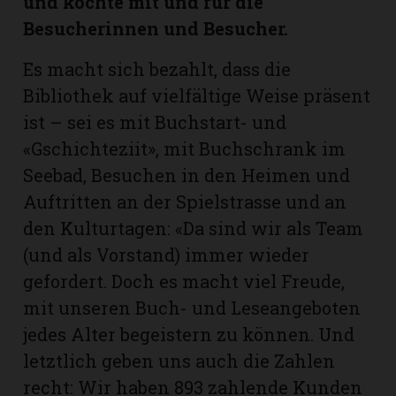
und kochte mit und für die
hule:
Besucherinnen und Besucher.
fe
Es macht sich bezahlt, dass die
gen
Bibliothek auf vielfältige Weise präsent
ist – sei es mit Buchstart- und
«Gschichteziit», mit Buchschrank im
Seebad, Besuchen in den Heimen und
Auftritten an der Spielstrasse und an
den Kulturtagen: «Da sind wir als Team
(und als Vorstand) immer wieder
gefordert. Doch es macht viel Freude,
mit unseren Buch- und Leseangeboten
jedes Alter begeistern zu können. Und
letztlich geben uns auch die Zahlen
recht: Wir haben 893 zahlende Kunden