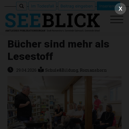
Im Todesfall
Beitrag eingeben
Inserieren
X
Bücher sind mehr als
Lesestoff
Epaper
Veranstaltungen
29.04.2026
Schule&Bildung
,
Romanshorn
Erlebnisführer
App
meinden