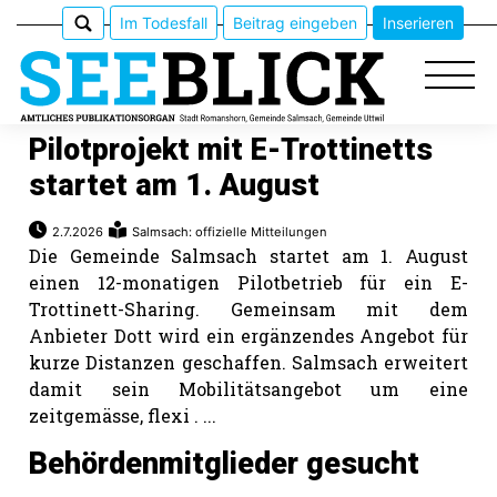
Im Todesfall
Beitrag eingeben
Inserieren
Pilotprojekt mit E-Trottinetts
startet am 1. August
Epaper
2.7.2026
Salmsach: offizielle Mitteilungen
Die Gemeinde Salmsach startet am 1. August
Veranstaltungen
einen 12-monatigen Pilotbetrieb für ein E-
Trottinett-Sharing. Gemeinsam mit dem
Erlebnisführer
Anbieter Dott wird ein ergänzendes Angebot für
kurze Distanzen geschaffen. Salmsach erweitert
App
damit sein Mobilitätsangebot um eine
zeitgemässe, flexi . ...
meinden
Behördenmitglieder gesucht