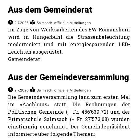
hule:
Aus dem Gemeinderat
fe
2.7.2026
Salmsach: offizielle Mitteilungen
Im Zuge von Werksarbeiten des EW Romanshorn
gen
wird in Hungerbühl die Strassenbeleuchtung
modernisiert und mit energiesparenden LED-
Leuchten ausgerüstet.
Gemeinderat
Aus der Gemeindeversammlung
2.7.2026
Salmsach: offizielle Mitteilungen
Die Gemeindeversammlung fand zum ersten Mal
im «Aachhuus» statt. Die Rechnungen der
Politischen Gemeinde (+ Fr. 456’639.72) und der
Primarschule Salmsach (− Fr. 27’573.08) wurden
einstimmig genehmigt. Der Gemeindepräsident
informierte über folgende Themen: