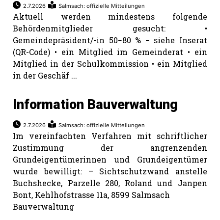
2.7.2026
Salmsach: offizielle Mitteilungen
Aktuell werden mindestens folgende
Romanshorn:
Behördenmitglieder gesucht: •
Gemeindepräsident/-in 50−80 % − siehe Inserat
offizielle
(QR-Code) • ein Mitglied im Gemeinderat • ein
manshorn
Mitglied in der Schulkommission • ein Mitglied
Mitteilungen
in der Geschäf ...
ortagen
Information Bauverwaltung
h
lmsach:
2.7.2026
Salmsach: offizielle Mitteilungen
serate
Im vereinfachten Verfahren mit schriftlicher
Zustimmung der angrenzenden
izielle
Grundeigentümerinnen und Grundeigentümer
cken
wurde bewilligt: – Sichtschutzwand anstelle
teilungen
Buchshecke, Parzelle 280, Roland und Janpen
Bont, Kehlhofstrasse 11a, 8599 Salmsach
Bauverwaltung