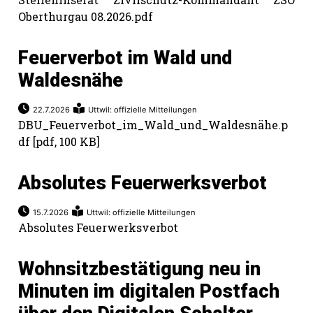
hule:
Oberthurgau 08.2026.pdf
fe
Feuerverbot im Wald und
gen
Waldesnähe
22.7.2026
Uttwil: offizielle Mitteilungen
DBU_Feuerverbot_im_Wald_und_Waldesnähe.p
df [pdf, 100 KB]
Absolutes Feuerwerksverbot
15.7.2026
Uttwil: offizielle Mitteilungen
Absolutes Feuerwerksverbot
Wohnsitzbestätigung neu in
Minuten im digitalen Postfach