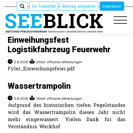
Im Todesfall
Beitrag eingeben
Inserieren
Einweihungsfest
Logistikfahrzeug Feuerwehr
Epaper
5.8.2026
Uttwil: offizielle Mitteilungen
Fyler_Einweihungsfeier.pdf
Veranstaltungen
Wassertrampolin
Erlebnisführer
5.8.2026
Uttwil: offizielle Mitteilungen
App
Aufgrund des historischen tiefen Pegelstandes
wird das Wassertrampolin dieses Jahr nicht
meinden
mehr eingewassert. Vielen Dank für das
Verständnis. Werkhof