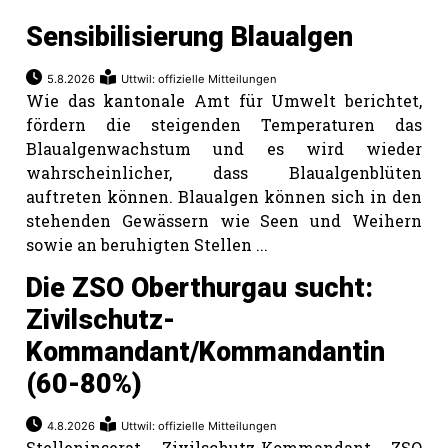
Sensibilisierung Blaualgen
Romanshorn:
5.8.2026
Uttwil: offizielle Mitteilungen
Wie das kantonale Amt für Umwelt berichtet,
offizielle
manshorn
fördern die steigenden Temperaturen das
Blaualgenwachstum und es wird wieder
Mitteilungen
wahrscheinlicher, dass Blaualgenblüten
ortagen
auftreten können. Blaualgen können sich in den
stehenden Gewässern wie Seen und Weihern
h
sowie an beruhigten Stellen ...
lmsach:
serate
Die ZSO Oberthurgau sucht:
izielle
Zivilschutz-
cken
Kommandant/Kommandantin
teilungen
(60-80%)
4.8.2026
Uttwil: offizielle Mitteilungen
Stelleninserat Zivilschutz-Kommandant ZSO