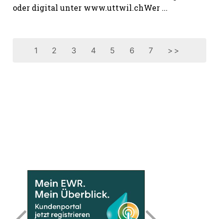
oder digital unter www.uttwil.chWer ...
1
2
3
4
5
6
7
>>