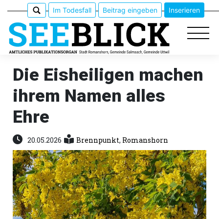
Im Todesfall
Beitrag eingeben
Inserieren
Die Eisheiligen machen
ihrem Namen alles
Epaper
Ehre
Veranstaltungen
20.05.2026
Brennpunkt
,
Romanshorn
Erlebnisführer
App
meinden