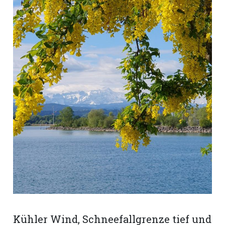
Romanshorn:
offizielle
manshorn
Mitteilungen
ortagen
h
lmsach:
serate
izielle
cken
teilungen
Kühler Wind, Schneefallgrenze tief und