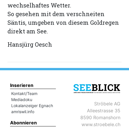
hule:
wechselhaftes Wetter.
fe
So gesehen mit dem verschneiten
Säntis, umgeben von diesem Goldregen
gen
direkt am See.
Hansjürg Oesch
Inserieren
Kontakt/Team
Mediadoku
Ströbele AG
Lokalanzeiger Egnach
Alleestrasse 35
amriswil.info
8590 Romanshorn
Abonnieren
www.stroebele.ch