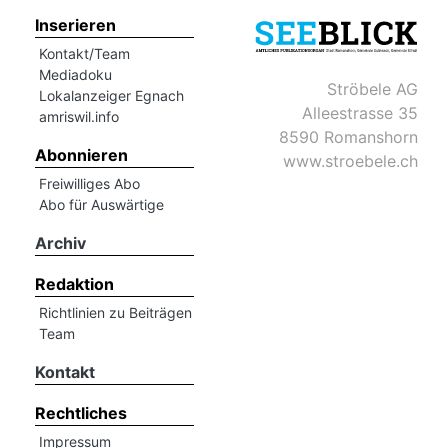
Inserieren
Kontakt/Team
Mediadoku
Ströbele AG
Lokalanzeiger Egnach
Alleestrasse 35
amriswil.info
8590 Romanshorn
Abonnieren
www.stroebele.ch
Freiwilliges Abo
Abo für Auswärtige
Archiv
Redaktion
Richtlinien zu Beiträgen
Team
Kontakt
Rechtliches
Impressum