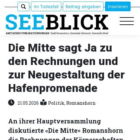
Im Todesfall
Beitrag eingeben
Inserieren
Die Mitte sagt Ja zu
den Rechnungen und
Epaper
zur Neugestaltung der
Veranstaltungen
Hafenpromenade
Erlebnisführer
21.05.2026
Politik
,
Romanshorn
App
meinden
An ihrer Hauptversammlung
diskutierte «Die Mitte» Romanshorn
die Rechnungen der Körperschaften