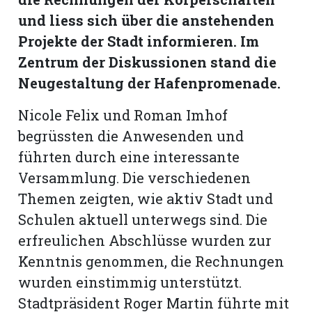
und liess sich über die anstehenden
Romanshorn:
Projekte der Stadt informieren. Im
Zentrum der Diskussionen stand die
offizielle
Neugestaltung der Hafenpromenade.
manshorn
Mitteilungen
Nicole Felix und Roman Imhof
begrüssten die Anwesenden und
ortagen
führten durch eine interessante
h
lmsach:
Versammlung. Die verschiedenen
serate
Themen zeigten, wie aktiv Stadt und
izielle
Schulen aktuell unterwegs sind. Die
cken
erfreulichen Abschlüsse wurden zur
teilungen
Kenntnis genommen, die Rechnungen
wurden einstimmig unterstützt.
Stadtpräsident Roger Martin führte mit