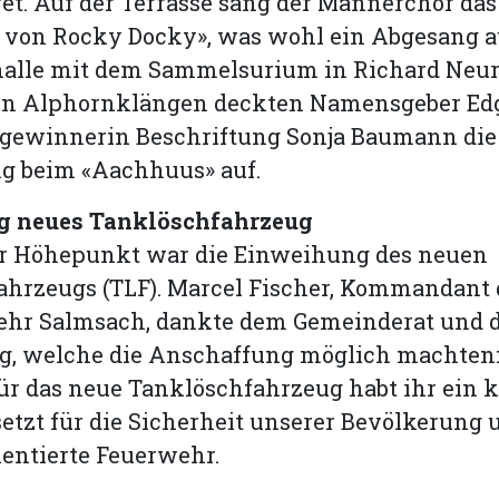
t. Auf der Terrasse sang der Männerchor das
 von Rocky Docky», was wohl ein Abgesang au
alle mit dem Sammelsurium in Richard Neur
von Alphornklängen deckten Namensgeber Ed
tgewinnerin Beschriftung Sonja Baumann die
ng beim «Aachhuus» auf.
g neues Tanklöschfahrzeug
er Höhepunkt war die Einweihung des neuen
ahrzeugs (TLF). Marcel Fischer, Kommandant 
ehr Salmsach, dankte dem Gemeinderat und 
g, welche die Anschaffung möglich machten:
ür das neue Tanklöschfahrzeug habt ihr ein k
etzt für die Sicherheit unserer Bevölkerung 
entierte Feuerwehr.