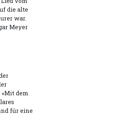
 Lied vom
f die alte
urer war.
gar Meyer
der
der
 «Mit dem
lares
und für eine