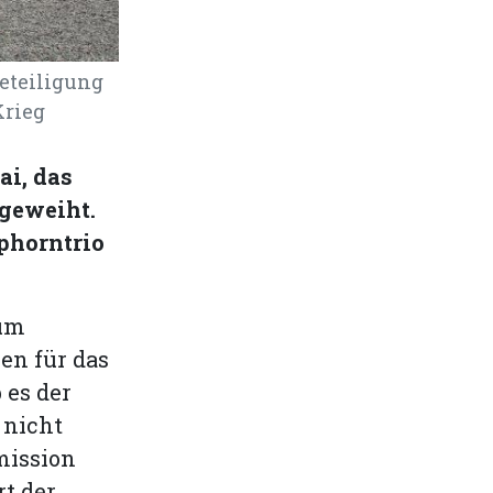
eteiligung
Krieg
ai, das
ngeweiht.
phorntrio
zum
een für das
 es der
 nicht
mission
t der