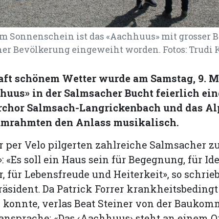
m Sonnenschein ist das «Aachhuus» mit grosser B
er Bevölkerung eingeweiht worden. Fotos: Trudi 
aft schönem Wetter wurde am Samstag, 9. M
huus» in der Salmsacher Bucht feierlich ei
chor Salmsach-Langrickenbach und das Al
mrahmten den Anlass musikalisch.
r per Velo pilgerten zahlreiche Salmsacher 
 «Es soll ein Haus sein für Begegnung, für Id
, für Lebensfreude und Heiterkeit», so schrieb
sident. Da Patrick Forrer krankheitsbedingt
 konnte, verlas Beat Steiner von der Baukom
ansprache: «Das ‹Aachhuus› steht an einem Or