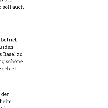
o soll auch
betrieb,
wurden
s Basel zu
lig schöne
gebiet.
 der
 beim