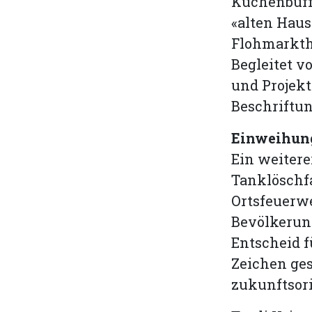
Kuchenbuffe
«alten Haus
Flohmarkth
Begleitet 
und Projek
Beschriftu
Einweihun
Ein weiter
Tanklöschf
Ortsfeuerw
Bevölkerun
Entscheid f
Zeichen ges
zukunftsori