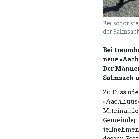
Bei schönste
der Salmsach
Bei traumh
neue «Aach
Der Männer
Salmsach u
Zu Fuss ode
«Aachhuus»:
Miteinander
Gemeindeprä
teilnehmen
dessen Fest