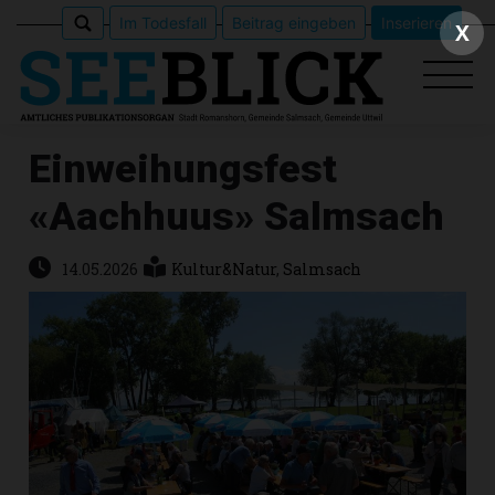
Im Todesfall
Beitrag eingeben
Inserieren
X
Einweihungsfest
«Aachhuus» Salmsach
Epaper
Veranstaltungen
14.05.2026
Kultur&Natur
,
Salmsach
Erlebnisführer
App
meinden