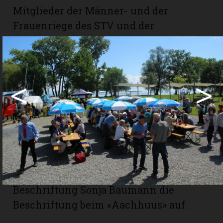
Mitglieder der Männer- und der
Frauenriege des STV und der
Feuerwehr agierten in der
Festwirtschaft, beim Grill und beim
Kuchenbuffet. Auf der Terrasse sang
<
>
der Männerchor das Lied vom «alten
Haus von Rocky Docky», was wohl ein
Abgesang auf die alte Flohmarkthalle
mit dem Sammelsurium in Richard
Neururer war. Begleitet von
Alphornklängen deckten Namensgeber
Edgar Meyer und Projektgewinnerin
Beschriftung Sonja Baumann die
Beschriftung beim «Aachhuus» auf.