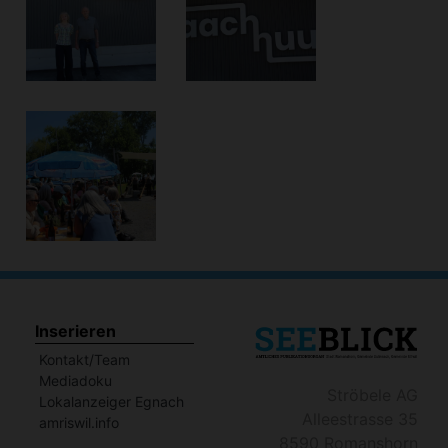
Inserieren
Kontakt/Team
Mediadoku
Ströbele AG
Lokalanzeiger Egnach
Alleestrasse 35
amriswil.info
8590 Romanshorn