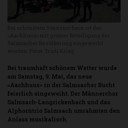
Romanshorn:
Bei schönstem Sonnenschein ist das
offizielle
manshorn
«Aachhuus» mit grosser Beteiligung der
Salmsacher Bevölkerung eingeweiht
Mitteilungen
worden. Fotos: Trudi Krieg
ortagen
h
Bei traumhaft schönem Wetter wurde
lmsach:
serate
am Samstag, 9. Mai, das neue
«Aachhuus» in der Salmsacher Bucht
izielle
feierlich eingeweiht. Der Männerchor
cken
teilungen
Salmsach-Langrickenbach und das
Alphorntrio Salmsach umrahmten den
Anlass musikalisch.