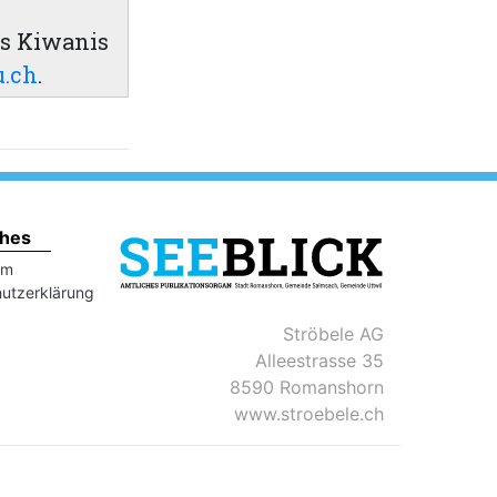
es Kiwanis
.ch
.
ches
um
utzerklärung
Ströbele AG
Alleestrasse 35
8590 Romanshorn
www.stroebele.ch