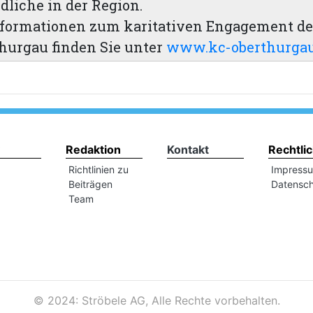
liche in der Region.
nformationen zum karitativen Engagement d
hurgau finden Sie unter
www.kc-oberthurgau
Redaktion
Kontakt
Rechtli
Richtlinien zu
Impress
Beiträgen
Datensch
Team
©
2024: Ströbele AG, Alle Rechte vorbehalten.