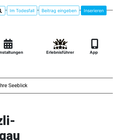
Im Todesfall
Beitrag eingeben
Inserieren
nstaltungen
Erlebnisführer
App
hre Seeblick
li-
rgau