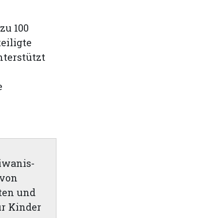
zu 100
eiligte
terstützt
e
Kiwanis-
 von
kten und
ür Kinder