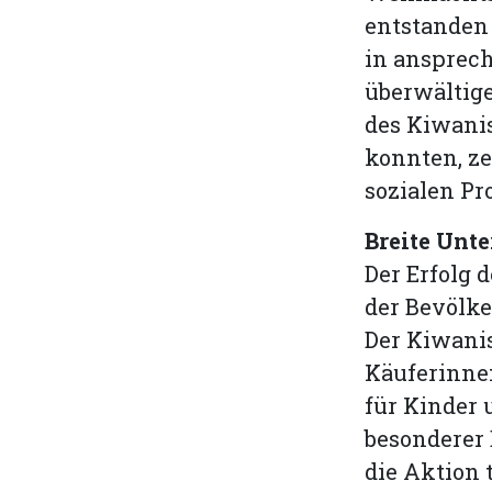
entstanden 
in ansprec
überwältige
des Kiwanis
konnten, ze
sozialen Pr
Breite Unt
Der Erfolg 
der Bevölk
Der Kiwanis
Käuferinnen
für Kinder 
besonderer 
die Aktion 