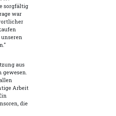
e sorgfältig
rage war
ortlicher
rkaufen
t unseren
n."
ützung aus
h gewesen.
allen
tige Arbeit
Ein
nsoren, die