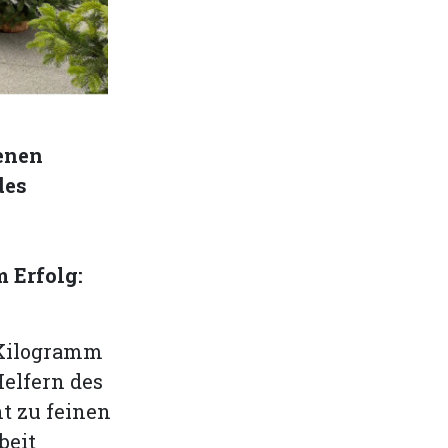
enen
des
 Erfolg:
 Kilogramm
elfern des
t zu feinen
beit