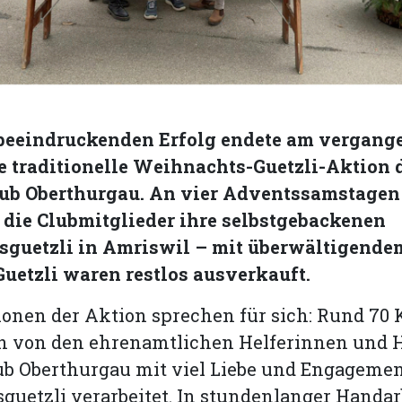
beeindruckenden Erfolg endete am vergang
e traditionelle Weihnachts-Guetzli-Aktion 
ub Oberthurgau. An vier Adventssamstagen
 die Clubmitglieder ihre selbstgebackenen
guetzli in Amriswil – mit überwältigendem
uetzli waren restlos ausverkauft.
ionen der Aktion sprechen für sich: Rund 70
n von den ehrenamtlichen Helferinnen und H
b Oberthurgau mit viel Liebe und Engagemen
uetzli verarbeitet. In stundenlanger Handar