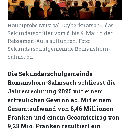
Romanshorn:
Hauptprobe Musical «Cyberknatsch», das
offizielle
Sekundarschüler vom 6. bis 9. Mai in der
manshorn
Rebsamen-Aula aufführen. Foto:
Mitteilungen
Sekundarschulgemeinde Romanshorn-
Salmsach
ortagen
h
Die Sekundarschulgemeinde
lmsach:
serate
Romanshorn-Salmsach schliesst die
izielle
Jahresrechnung 2025 mit einem
cken
erfreulichen Gewinn ab. Mit einem
teilungen
Gesamtaufwand von 8,46 Millionen
Franken und einem Gesamtertrag von
9,28 Mio. Franken resultiert ein