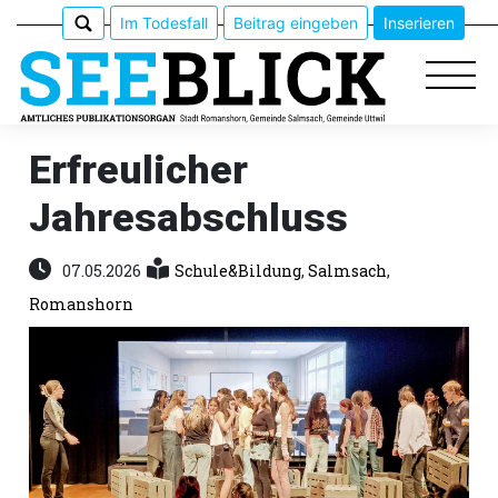
Im Todesfall
Beitrag eingeben
Inserieren
Erfreulicher
Jahresabschluss
Epaper
Veranstaltungen
07.05.2026
Schule&Bildung
,
Salmsach
,
Romanshorn
Erlebnisführer
App
meinden